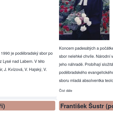
Koncem padesátých a počátkem
 1990 je poděbradský sbor po
sbor nelehké chvíle. Národní v
 z Lysé nad Labem. V této
jeho náhradě. Probíhají složi
, J. Kvízová, V. Hajský, V.
poděbradského evangelického s
sboru mladá absolventka teolo
Číst dále
about Marie Čejková Taichov
i)
František Šustr (p