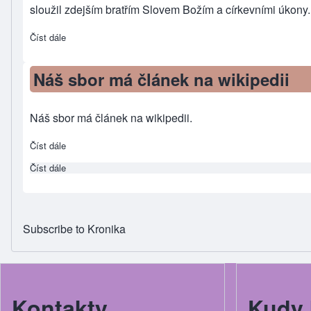
sloužil zdejším bratřím Slovem Božím a církevními úkony.
Číst dále
about Alois Ludvík Jelen (poděbradští faráři)
Náš sbor má článek na wikipedii
Náš sbor má článek na wikipedii.
Číst dále
about Náš sbor má článek na wikipedii
Číst dále
about Náš sbor má článek na wikipedii
Subscribe to Kronika
Kontakty
Kudy 