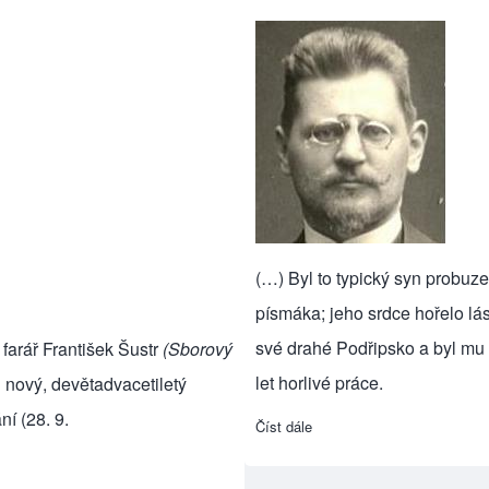
(…) Byl to typický syn probuz
písmáka; jeho srdce hořelo lás
své drahé Podřipsko a byl mu 
l
farář František Šustr
(Sborový
let horlivé práce.
 nový, devětadvacetiletý
ní (28. 9.
Číst dále
about František Šustr (poděb