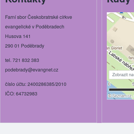
Farní sbor Českobratrské církve
evangelické v Poděbradech
Husova 141
290 01 Poděbrady
tel. 721 832 383
podebrady@evangnet.cz
číslo účtu: 2400286385/2010
IČO: 64732983