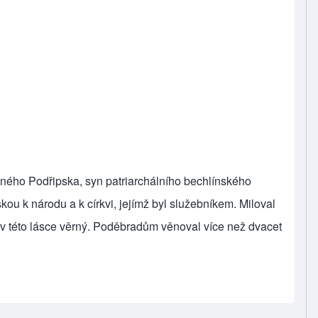
eného Podřipska, syn patriarchálního bechlínského
kou k národu a k církvi, jejímž byl služebníkem. Miloval
v této lásce věrný. Poděbradům věnoval více než dvacet
radští faráři)