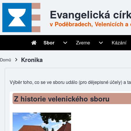
Skip to header
Skip to main navigation
Přejít k hlavnímu obsahu
Skip to footer
Evangelická cír
v Poděbradech, Velenicích a 
Sbor
Zveme
Kázání
Main navigation
Sbor sub-navigation
Zveme sub-nav
Kronika
Domů
Drobečková navigace
Výběr toho, co se ve sboru událo (pro dějepisné účely) a tak
Z historie velenického sboru