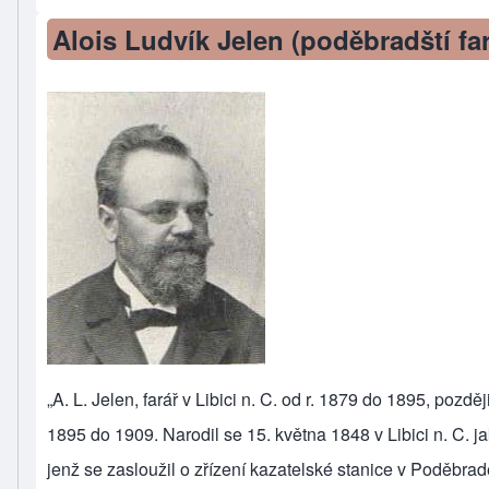
Alois Ludvík Jelen (poděbradští far
„A. L. Jelen, farář v Libici n. C. od r. 1879 do 1895, pozdě
1895 do 1909. Narodil se 15. května 1848 v Libici n. C. j
jenž se zasloužil o zřízení kazatelské stanice v Poděbrad