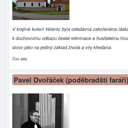
V krajině kolem Velenic byla odedávna zakořeněna láska 
k duchovnímu odkazu české reformace a husitskému hnutí
slovo jako na jediný základ života a víry křesťana.
Číst dále
about Z historie velenického sboru
Pavel Dvořáček (poděbradští faráři