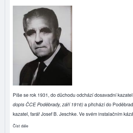
Píše se rok 1931, do důchodu odchází dosavadní kazate
dopis ČCE Poděbrady, září 1916)
a přichází do Poděbrad
kazatel, farář Josef B. Jeschke. Ve svém instalačním kázá
Číst dále
about Josef B. Jeschke (poděbradští faráři)