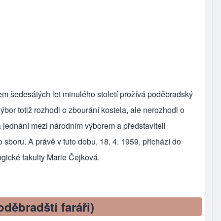
 šedesátých let minulého století prožívá poděbradský
ýbor totiž rozhodl o zbourání kostela, ale nerozhodl o
tá jednání mezi národním výborem a představiteli
boru. A právě v tuto dobu, 18. 4. 1959, přichází do
gické fakulty Marie Čejková.
á (poděbradští faráři)
oděbradští faráři)