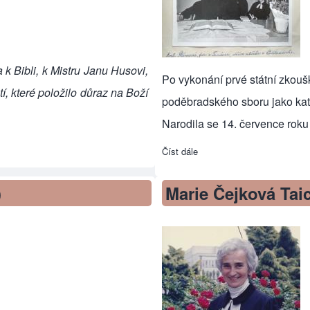
k Bibli, k Mistru Janu Husovi,
Po vykonání prvé státní zkou
, které položilo důraz na Boží
poděbradského sboru jako kat
Narodila se 14. července roku
Číst dále
about Antonie Slámová (kat
)
Marie Čejková Taic