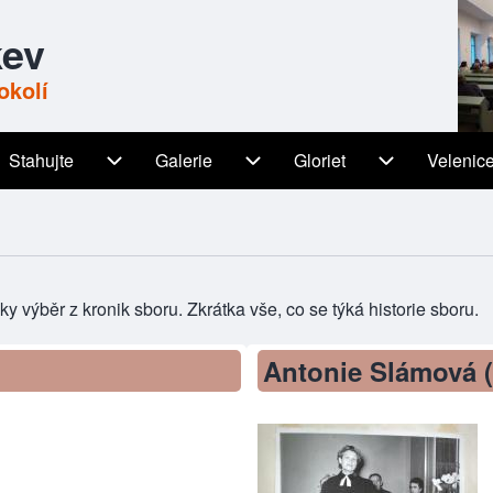
kev
okolí
Stahujte
Galerie
Gloriet
Velenic
igation
Stahujte sub-navigation
Galerie sub-navigation
Gloriet sub-n
y výběr z kronik sboru. Zkrátka vše, co se týká historie sboru.
Antonie Slámová (