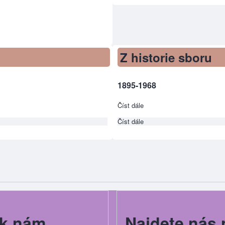
Z historie sboru
1895-1968
Číst dále
about Z historie sboru
Číst dále
about Z historie sboru
k nám
Najdete nás 