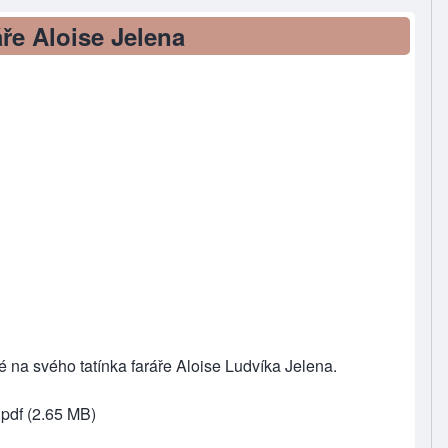
ře Aloise Jelena
na svého tatínka faráře Aloise Ludvíka Jelena.
pdf
(2.65 MB)