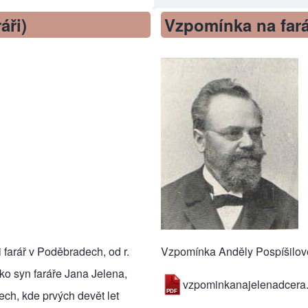
áři)
Vzpomínka na fará
ji farář v Poděbradech, od r.
Vzpomínka Anděly Pospíšilové 
ako syn faráře Jana Jelena,
vzpominkanajelenadcera.
ech, kde prvých devět let