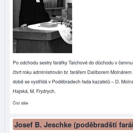
Po odchodu sestry
farářky Taichové
do důchodu v červnu
čtvrt roku administrován br. farářem Daliborem Molnárem
době se vystřídá v Poděbradech řada kazatelů – D. Molnár
Hajská, M. Frydrych.
Číst dále
about Pavel Dvořáček (poděbradští faráři)
Josef B. Jeschke (poděbradští farář