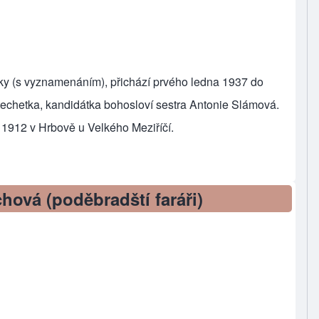
šky (s vyznamenáním), přichází prvého ledna 1937 do
echetka, kandidátka bohosloví sestra Antonie Slámová.
 1912 v Hrbově u Velkého Meziříčí.
echetka)
hová (poděbradští faráři)