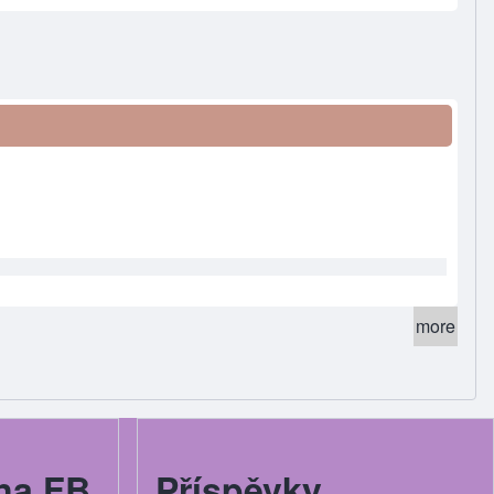
more
na FB
Příspěvky