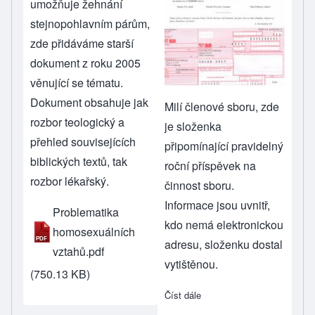
umožňuje žehnání
stejnopohlavním párům,
zde přidáváme starší
dokument z roku 2005
věnující se tématu.
Dokument obsahuje jak
Milí členové sboru, zde
rozbor teologický a
je složenka
přehled souvisejících
připomínající pravidelný
biblických textů, tak
roční příspěvek na
rozbor lékařský.
činnost sboru.
Informace jsou uvnitř,
Problematika
kdo nemá elektronickou
homosexuálních
adresu, složenku dostal
vztahů.pdf
vytištěnou.
(750.13 KB)
Číst dále
about Složenka na salár