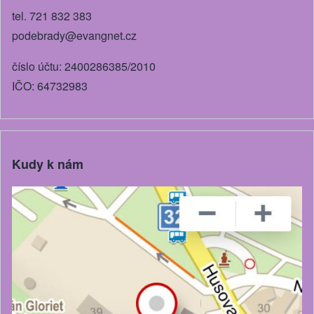
tel. 721 832 383
podebrady@evangnet.cz
číslo účtu: 2400286385/2010
IČO: 64732983
Kudy k nám