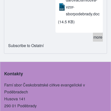
vzor-
sborpodebrady.doc
(14.5 KB)
more
Subscribe to Ostatní
Kontakty
Farní sbor Českobratrské církve evangelické v
Poděbradech
Husova 141
290 01 Poděbrady