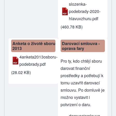
slozenka-
podebrady-2020-
hlavuvzhuru.pdf
(460.78 KB)
Anketa o životě sboru
Darovací smlouva -
2013
oprava fary
4anketa2013osboru-
Pro ty, kdo chtějí sboru
podebrady.pdf
darovat finanční
(28.02 KB)
prostředky a potřebují k
tomu uzavřít darovací
smlouvu. Po domluvě je
možno vystavit i
potvrzení o daru.
darovacismlouva-