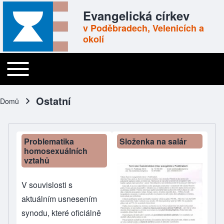
Skip to header
Skip to main navigation
Přejít k hlavnímu obsahu
Skip to footer
Evangelická církev
v Poděbradech, Velenicích a
okolí
Toggle main menu
Main navigation
Ostatní
Domů
Drobečková navigace
Problematika
Složenka na salár
homosexuálních
vztahů
V souvislosti s
aktuálním usnesením
synodu, které oficiálně