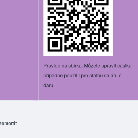
Pravidelná sbírka. Můžete upravit částku
případně použít i pro platbu saláru či
daru.
eniorát
 tab)