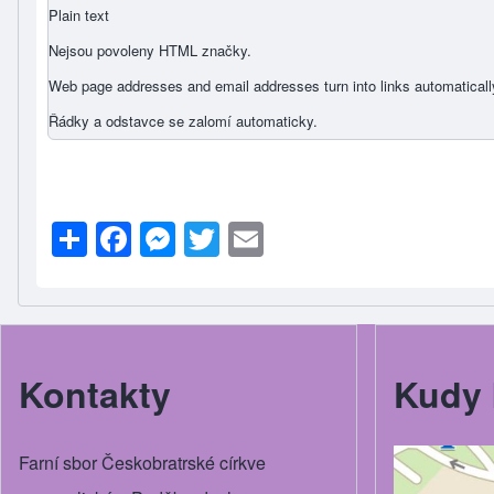
Plain text
Nejsou povoleny HTML značky.
Web page addresses and email addresses turn into links automaticall
Řádky a odstavce se zalomí automaticky.
S
F
M
T
E
h
a
e
wi
m
ar
c
ss
tt
ail
e
e
e
er
b
n
Kontakty
Kudy 
o
g
o
er
Farní sbor Českobratrské církve
k