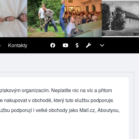
Pracovní
Pracovní
e
Kontakty
(opens in new tab)
sub-navigation
navigation
iskovým organizacím. Neplatíte nic na víc a přitom
te nakupovat v obchodě, který tuto službu podporuje.
užbu podporují i velké obchody jako Mall.cz, Aboutyou,