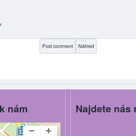
y.
k nám
Najdete nás 