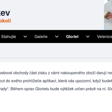
kev
okolí
Stahujte
Galerie
Gloriet
Velenic
igation
Stahujte sub-navigation
Galerie sub-navigation
Gloriet sub-
 webové obchody část zisku z vámi nakoupeného zboží darují nez
out do svého prohlížeče aplikaci, která vás upozorní, když bude
brady". Během oprav Glorietu bude výtěžek určen právě na ní. Sl