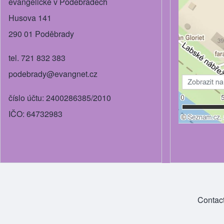
evangelické v Poděbradech
Husova 141
290 01 Poděbrady
tel. 721 832 383
podebrady@evangnet.cz
číslo účtu: 2400286385/2010
IČO: 64732983
Contac
Footer menu