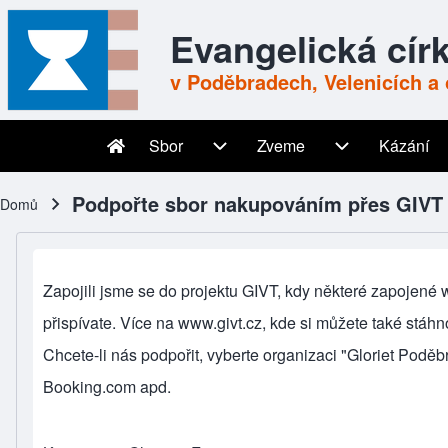
Skip to header
Skip to main navigation
Přejít k hlavnímu obsahu
Skip to footer
Evangelická cír
v Poděbradech, Velenicích a 
Sbor
Zveme
Kázání
Main navigation
Sbor sub-navigation
Zveme sub-nav
Podpořte sbor nakupováním přes GIVT
Domů
Drobečková navigace
Zapojili jsme se do projektu GIVT, kdy některé zapojené
přispívate. Více na
www.givt.cz
, kde si můžete také stáhn
Chcete-li nás podpořit, vyberte organizaci "Gloriet Podě
Booking.com apd.