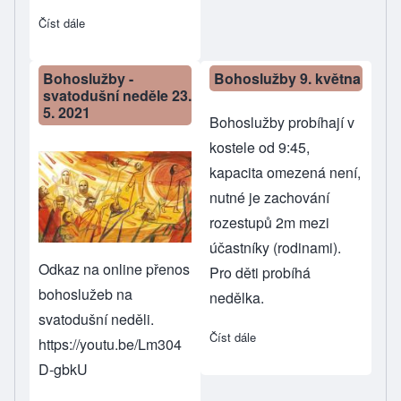
Číst dále
about Nedělní bohoslužby - 20. 6. 2021 - Apoštolské vyznání
Bohoslužby -
Bohoslužby 9. května
svatodušní neděle 23.
5. 2021
Bohoslužby probíhají v
kostele od 9:45,
kapacita omezená není,
nutné je zachování
rozestupů 2m mezi
účastníky (rodinami).
Odkaz na online přenos
Pro děti probíhá
bohoslužeb na
nedělka.
svatodušní neděli.
Číst dále
about Bohoslužby 9. května
https://youtu.be/Lm304
D-gbkU