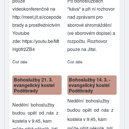
pouze
Po bohoslužbách
videokonferenčně na
"káva" a při ní rozhovor
http://meet.jit.si/ccepode
nad zprávami pro
brady
a prostřednictvím
sborové shromáždění
Youtube
(ve sborovém dopise) a
zde:
https://youtu.be/Mt
rozpočtu. Rozhovor
Hg0fr2ZB4
pouze na Jitsi.
Číst dále
about Velikonoční shromáždění
Číst dále
about Bohoslužby 28. 3. 20
Bohoslužby 21. 3.
Bohoslužby 14. 3. -
evangelický kostel
evangelický kostel
Poděbrady
Poděbrady
Nedělní bohoslužby
Nedělní bohoslužby
budou opět od nás z
budou opět od nás z
kostela v 9:45, kam
kostela v 9:45, kam
může přijít několik lidí
může přijít několik lidí