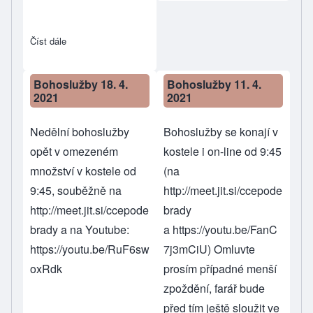
Číst dále
about Bohoslužby 2. května Poděbrady
Bohoslužby 18. 4.
Bohoslužby 11. 4.
2021
2021
Nedělní bohoslužby
Bohoslužby se konají v
opět v omezeném
kostele i on-line od 9:45
množství v kostele od
(na
9:45, souběžně na
http://meet.jit.si/ccepode
http://meet.jit.si/ccepode
brady
brady
a na Youtube:
a
https://youtu.be/FanC
https://youtu.be/RuF6sw
7j3mCiU
) Omluvte
oxRdk
prosím případné menší
zpoždění, farář bude
před tím ještě sloužit ve