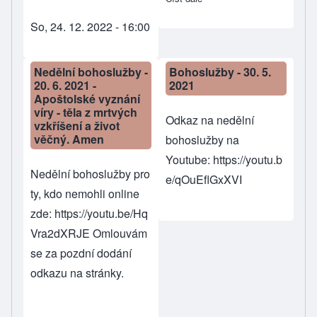
So, 24. 12. 2022 - 16:00
Nedělní bohoslužby -
Bohoslužby - 30. 5.
20. 6. 2021 -
2021
Apoštolské vyznání
víry - těla z mrtvých
Odkaz na nedělní
vzkříšení a život
věčný. Amen
bohoslužby na
Youtube:
https://youtu.b
Nedělní bohoslužby pro
e/qOuEflGxXVI
ty, kdo nemohli online
zde:
https://youtu.be/Hq
Vra2dXRJE
Omlouvám
se za pozdní dodání
odkazu na stránky.