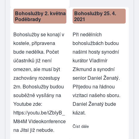
Bohoslužby 2. května
Bohoslužby 25. 4.
Poděbrady
2021
Bohoslužby se konají v
Při nedělních
kostele, připravena
bohoslužbách budou
bude nedělka. Počet
našimi hosty synodní
účastníků již není
kurátor Vladimír
omezen, ale musí být
Zikmund a synodní
zachovány rozestupy
senior Daniel Ženatý.
2m. Bohoslužby budou
Přijedou na řádnou
souběžně vysílány na
vizitaci našeho sboru.
Youtube zde:
Daniel Ženatý bude
https://youtu.be/iZblyB_
kázat.
M84M
Videokonference
Číst dále
about Bohoslužby 25. 4. 20
na Jitsi již nebude.