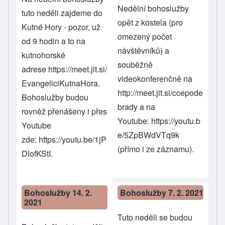
Nedělní bohoslužby
tuto neděli zajdeme do
opět z kostela (pro
Kutné Hory - pozor, už
omezený počet
od 9 hodin a to na
návštěvníků) a
kutnohorské
souběžně
adrese
https://meet.jit.si/
videokonferenčně na
EvangeliciKutnaHora
.
http://meet.jit.si/ccepode
Bohoslužby budou
brady
a na
rovněž přenášeny i přes
Youtube:
https://youtu.b
Youtube
e/5ZpBWdVTq9k
zde:
https://youtu.be/1jP
(přímo i ze záznamu).
DlofKStI
.
Bohoslužby 14. 2.
Bohoslužby 7. 2. 2021
2021
Tuto neděli se budou