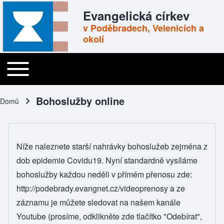
Skip to header
Skip to main navigation
Přejít k hlavnímu obsahu
Skip to footer
Evangelická církev
v Poděbradech, Velenicích a
okolí
Toggle main menu
Main navigation
Bohoslužby online
Domů
Drobečková navigace
Níže naleznete starší nahrávky bohoslužeb zejména z
dob epidemie Covidu19. Nyní standardně vysíláme
bohoslužby každou neděli v přímém přenosu zde:
http://podebrady.evangnet.cz/videoprenosy
a ze
záznamu je můžete sledovat
na našem kanále
Youtube
(prosíme, odklikněte zde tlačítko "Odebírat",