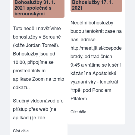
Bohoslužby 31. 1.
Bohoslužby 17. 1.
2021 společné s
2021
berounskými
Nedělní bohoslužby
Tuto neděli navštívíme
budou tentokrát zase na
bohoslužby v Berouně
naší adrese
(káže Jordan Tomeš).
http://meet.jit.si/ccepode
Bohoslužby jsou od
brady
, od tradičních
10:00, připojíme se
9:45 a vrátíme se k sérii
prostřednictvím
kázání na Apoštolské
aplikace Zoom
na tomto
vyznání víry - tentokrát
odkazu
.
"trpěl pod Ponciem
Pilátem.
Stručný videonávod pro
přístup přes web (ne
Číst dále
about Bohoslužby 17. 1. 20
aplikaci) je
zde
.
Číst dále
about Bohoslužby 31. 1. 2021 společné s berounskými