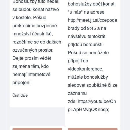
Bohoslužby tuto neděli
bohoslužby opět konat
se budou konat naživo
"u nás" na adrese
v kostele. Pokud
http://meet.jit.si/ccepode
překročíme bezpečné
brady
od 9:45 a na
množství účastníků,
návštěvu tentokrát
rozdělíme se do dalších
přijdou berounští.
ozvučených prostor.
Pokud se nemůžete
Dejte prosím vědět
připojit do
zejména těm, kdo
videokonference,
nemají internetové
můžete bohoslužby
připojení.
sledovat souběžně či ze
záznamu
Číst dále
about Bohoslužby 14. 2. 2021
zde:
https://youtu.be/Ch
pLApHMvgQ&nbsp
;