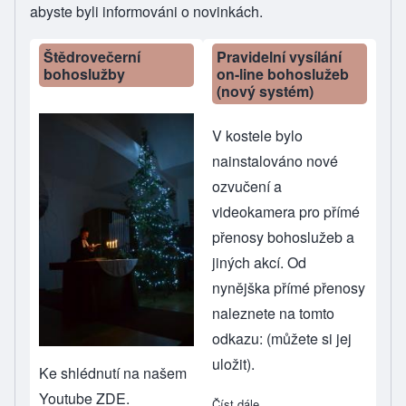
abyste byli informováni o novinkách.
Štědrovečerní
Pravidelní vysílání
bohoslužby
on-line bohoslužeb
(nový systém)
V kostele bylo
nainstalováno nové
ozvučení a
videokamera pro přímé
přenosy bohoslužeb a
jiných akcí. Od
nynějška přímé přenosy
naleznete
na tomto
odkazu
: (můžete si jej
uložit).
Ke shlédnutí
na našem
Youtube ZDE
.
Číst dále
about Pravidelní vysílání o