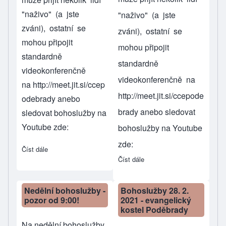
"naživo" (a jste
"naživo" (a jste
zváni), ostatní se
zváni), ostatní se
mohou připojit
mohou připojit
standardně
standardně
videokonferenčně
videokonferenčně na
na
http://meet.jit.si/ccep
http://meet.jit.si/ccepode
odebrady
anebo
brady
anebo sledovat
sledovat bohoslužby na
Youtube zde:
bohoslužby na Youtube
zde:
Číst dále
about Bohoslužby 21. 3. evangelický kostel Poděbrady
Číst dále
about Bohoslužby 14. 3. - 
Nedělní bohoslužby -
Bohoslužby 28. 2.
pozor od 9:00!
2021 - evangelický
kostel Poděbrady
Na nedělní bohoslužby