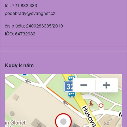
tel. 721 832 383
podebrady@evangnet.cz
číslo účtu: 2400286385/2010
IČO: 64732983
Kudy k nám