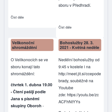
sboru v Předhradí.
Číst dále
about Bohoslužby 18. 4. 2021
Číst dále
about Bohoslužby 11. 4. 20
Velikonoční
Bohoslužby 28. 3.
shromáždění
2021 - Květná neděle
O Velikonocích se ve
Nedělní bohoslužby od
sboru konají tato
9:45 v kostele i na
shromáždění:
http://meet.jit.si/ccepode
brady
, souběžně na
čtvrtek 1. dubna 19.00
Youtube
- Čtení pašijí podle
zde:
https://youtu.be/zc
Jana s písněmi
ACFhNtYYs
skupiny Oboroh
-