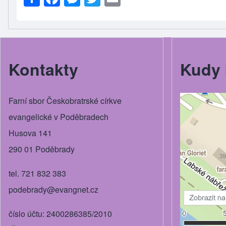
h
a
e
wi
m
ar
c
ss
tt
ail
e
e
e
er
b
n
Kontakty
Kudy 
o
g
o
er
Farní sbor Českobratrské církve
k
evangelické v Poděbradech
Husova 141
290 01 Poděbrady
tel. 721 832 383
podebrady@evangnet.cz
číslo účtu: 2400286385/2010