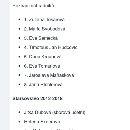
Seznam náhradníků:
1. Zuzana Tesařová
2. Marie Svobodová
3. Eva Semecká
4. Timoteus Jan Hudcovic
5. Dana Kroupová
6. Eva Tomanová
7. Jaroslava Maňásková
8. Jana Richterová
Staršovstvo 2012-2018
Jitka Dubová (sborová účetní)
Helena Exnerová