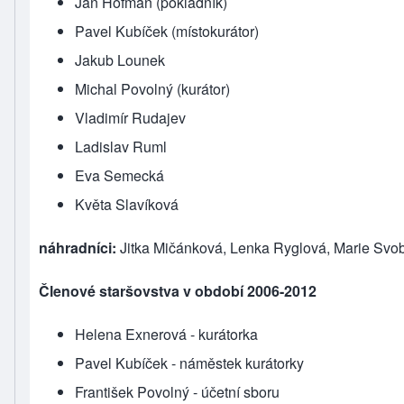
Jan Hofman (pokladník)
Pavel Kubíček (místokurátor)
Jakub Lounek
Michal Povolný (kurátor)
Vladimír Rudajev
Ladislav Ruml
Eva Semecká
Květa Slavíková
náhradníci:
Jitka Mičánková, Lenka Ryglová, Marie Sv
Členové staršovstva v období 2006-2012
Helena Exnerová - kurátorka
Pavel Kubíček - náměstek kurátorky
František Povolný - účetní sboru