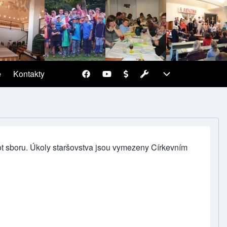
Pracovní
Pracovní
e
Kontakty
(opens in new tab)
sub-navigation
avigation
t sboru. Úkoly staršovstva jsou vymezeny
Církevním