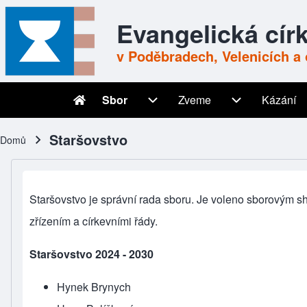
Skip to header
Skip to main navigation
Přejít k hlavnímu obsahu
Skip to footer
Evangelická cír
v Poděbradech, Velenicích a 
Sbor
Zveme
Kázání
Main navigation
Sbor sub-navigation
Zveme sub-nav
Staršovstvo
Domů
Drobečková navigace
Staršovstvo je správní rada sboru. Je voleno sborovým 
zřízením
a
církevními řády
.
Staršovstvo 2024 - 2030
Hynek Brynych