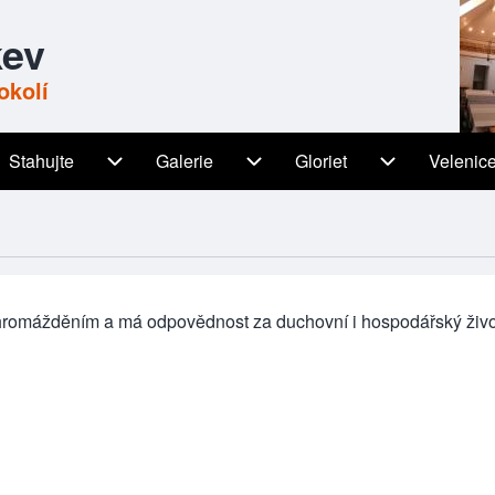
kev
okolí
Stahujte
Galerie
Gloriet
Velenic
igation
Stahujte sub-navigation
Galerie sub-navigation
Gloriet sub-n
shromážděním a má odpovědnost za duchovní i hospodářský živo