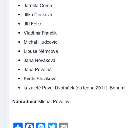
Jarmila Černá
Jitka Češková
Jiří Felkr
Vladimír Frančík
Michal Hudcovic
Libuše Němcová
Jana Nováková
Jana Povolná
Květa Slavíková
kazatelé Pavel Dvořáček (do ledna 2011), Bohumil 
Náhradníci
: Michal Povolný
S
F
M
T
E