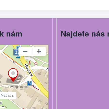
k nám
Najdete nás 