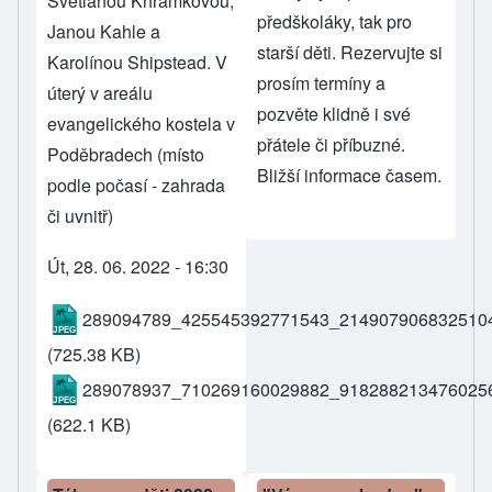
Svetlanou Khramkovou,
předškoláky
, tak
pro
Janou Kahle a
starší děti
. Rezervujte si
Karolínou Shipstead. V
prosím termíny a
úterý v areálu
pozvěte klidně i své
evangelického kostela v
přátele či příbuzné.
Poděbradech (místo
Bližší informace časem.
podle počasí - zahrada
či uvnitř)
Út, 28. 06. 2022 - 16:30
289094789_425545392771543_2149079068325104
(725.38 KB)
289078937_710269160029882_9182882134760256
(622.1 KB)