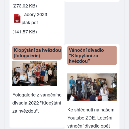
(273.02 KB)
Tábory 2023
plak.pdf
(141.57 KB)
Klopýtání za hvězdou
Vánoční divadlo
(fotogalerie)
"Klopýtání za
hvězdou"
Fotogalerie z vánočního
divadla 2022 "Klopýtání
Ke shlédnutí
na našem
za hvězdou".
Youtube ZDE
. Letošní
vánoční divadlo opět