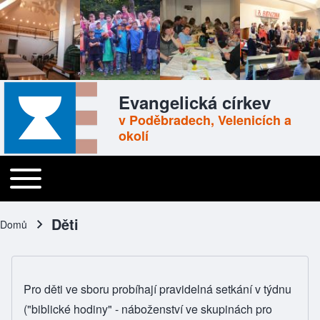
Skip to header
Skip to main navigation
Přejít k hlavnímu obsahu
Skip to footer
Evangelická církev
v Poděbradech, Velenicích a
okolí
Toggle main menu
Main navigation
Děti
Domů
Drobečková navigace
Pro děti ve sboru probíhají pravidelná setkání v týdnu
("biblické hodiny" - náboženství ve skupinách pro