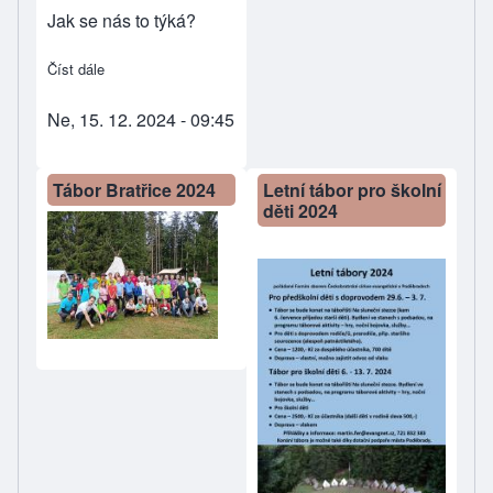
Jak se nás to týká?
Číst dále
about Oslava narozenin - vánoční divadlo dětí
Ne, 15. 12. 2024 - 09:45
Tábor Bratřice 2024
Letní tábor pro školní
děti 2024