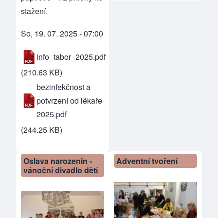
stažení.
So, 19. 07. 2025 - 07:00
info_tabor_2025.pdf
(210.63 KB)
bezinfekčnost a
potvrzení od lékaře
2025.pdf
(244.25 KB)
Oslava narozenin -
Adventní tvoření
vánoční divadlo dětí