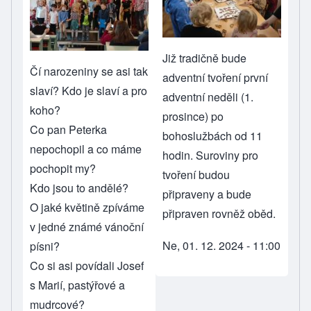
Již tradičně bude
Čí narozeniny se asi tak
adventní tvoření první
slaví? Kdo je slaví a pro
adventní neděli (1.
koho?
prosince) po
Co pan Peterka
bohoslužbách od 11
nepochopil a co máme
hodin. Suroviny pro
pochopit my?
tvoření budou
Kdo jsou to andělé?
připraveny a bude
O jaké květině zpíváme
připraven rovněž oběd.
v jedné známé vánoční
Ne, 01. 12. 2024 - 11:00
písni?
Co si asi povídali Josef
s Marií, pastýřové a
mudrcové?