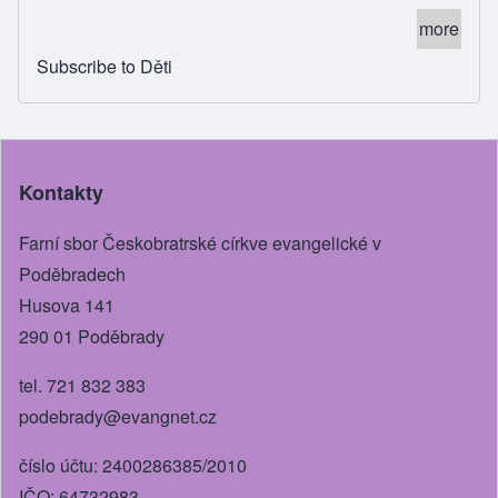
more
Subscribe to Děti
Kontakty
Farní sbor Českobratrské církve evangelické v
Poděbradech
Husova 141
290 01 Poděbrady
tel. 721 832 383
podebrady@evangnet.cz
číslo účtu: 2400286385/2010
IČO: 64732983