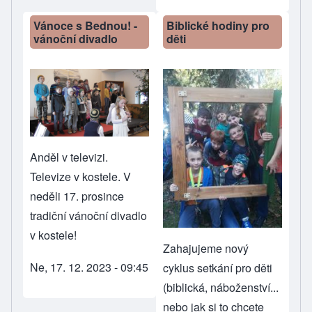
Vánoce s Bednou! -
Biblické hodiny pro
vánoční divadlo
děti
Anděl v televizi.
Televize v kostele. V
neděli 17. prosince
tradiční vánoční divadlo
v kostele!
Zahajujeme nový
Ne, 17. 12. 2023 - 09:45
cyklus setkání pro děti
(biblická, náboženství...
nebo jak si to chcete