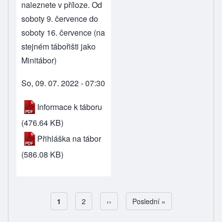
naleznete v příloze. Od
soboty 9. července do
soboty 16. července (na
stejném tábořišti jako
Minitábor
)
So, 09. 07. 2022 - 07:30
Informace k táboru
(476.64 KB)
Přihláška na tábor
(586.08 KB)
Aktuální stránka
1
Page
2
Následující stránka
››
Poslední stránka
Poslední »
Pagination