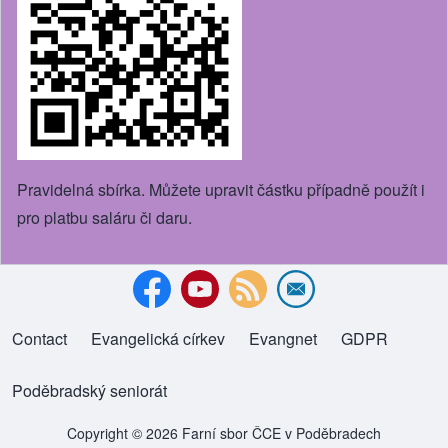
Pravidelná sbírka. Můžete upravit částku případně použít i
pro platbu saláru či daru.
Contact
Evangelická církev
(opens in new tab)
Evangnet
(opens in new tab)
GDPR
Footer menu
Poděbradský seniorát
(opens in new tab)
Copyright © 2026 Farní sbor ČCE v Poděbradech