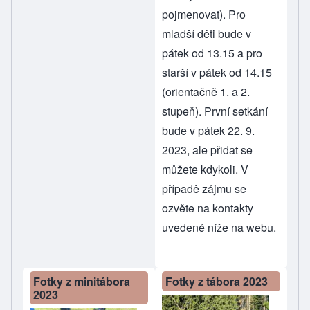
pojmenovat). Pro
mladší děti bude v
pátek od 13.15 a pro
starší v pátek od 14.15
(orientačně 1. a 2.
stupeň). První setkání
bude v pátek 22. 9.
2023, ale přidat se
můžete kdykoli. V
případě zájmu se
ozvěte na kontakty
uvedené níže na webu.
Fotky z minitábora
Fotky z tábora 2023
2023