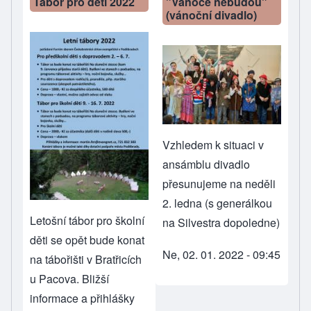
Tábor pro děti 2022
"Vánoce nebudou"
(vánoční divadlo)
Vzhledem k situaci v
ansámblu divadlo
přesunujeme na neděli
2. ledna (s generálkou
Letošní tábor pro školní
na Silvestra dopoledne)
děti se opět bude konat
Ne, 02. 01. 2022 - 09:45
na tábořišti v Bratřicích
u Pacova. Bližší
informace a přihlášky