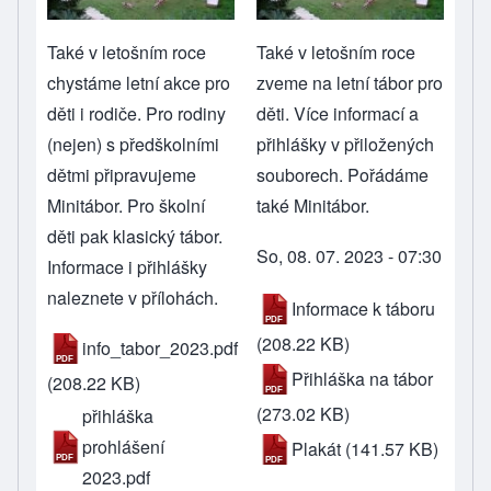
Také v letošním roce
Také v letošním roce
chystáme letní akce pro
zveme na letní tábor pro
děti i rodiče. Pro rodiny
děti. Více informací a
(nejen) s předškolními
přihlášky v přiložených
dětmi připravujeme
souborech. Pořádáme
Minitábor. Pro školní
také Minitábor.
děti pak klasický tábor.
So, 08. 07. 2023 - 07:30
Informace i přihlášky
naleznete v přílohách.
Informace k táboru
(208.22 KB)
info_tabor_2023.pdf
Přihláška na tábor
(208.22 KB)
(273.02 KB)
přihláška
prohlášení
Plakát
(141.57 KB)
2023.pdf