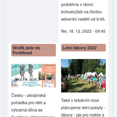
proběhne v rámci
bohoslužeb na čtvrtou
adventní neděli od 9:45.
Ne, 18. 12. 2022 - 09:45
Wolfík jede do
Letní tábory 2022
Poděbrad
Česko - ukrajinská
Také v letošním roce
pohádka pro děti a
plánujeme letní pobyty -
výtvarná dílna se
tábory - jak
pro rodiče s