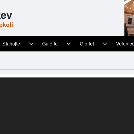
kev
okolí
Stahujte
Galerie
Gloriet
Velenic
igation
Stahujte sub-navigation
Galerie sub-navigation
Gloriet sub-n