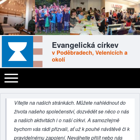
Skip to header
Skip to main navigation
Přejít k hlavnímu obsahu
Skip to footer
Evangelická církev
v Poděbradech, Velenicích a
okolí
Toggle main menu
Main navigation
Vítejte na našich stránkách. Můžete nahlédnout do
života našeho společenství, dozvědět se něco o nás
a našich aktivitách i o naší církvi. A samozřejmě
bychom vás rádi přizvali, ať už k pouhé návštěvě či k
pravidelnému zapojení. Neváhejte přijít nebo nás