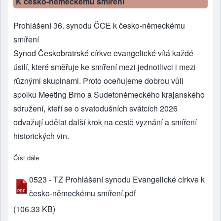
K česko-německému smíření
Prohlášení 36. synodu ČCE k česko-německému
smíření
Synod Českobratrské církve evangelické vítá každé
úsilí, které směřuje ke smíření mezi jednotlivci i mezi
různými skupinami. Proto oceňujeme dobrou vůli
spolku Meeting Brno a Sudetoněmeckého krajanského
sdružení, kteří se o svatodušních svátcích 2026
odvažují udělat další krok na cestě vyznání a smíření
historických vin.
Číst dále
about K česko-německému smíření
0523 - TZ Prohlášení synodu Evangelické církve k
česko-německému smíření.pdf
(106.33 KB)