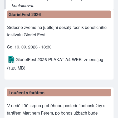
kontaktovat
.
GlorietFest 2026
Srdečně zveme na jubilejní desátý ročník benefičního
festivalu Gloriet Fest.
So, 19. 09. 2026 - 13:30
GlorietFest-2026-PLAKAT-A4-WEB_zmens.jpg
(1.23 MB)
Loučení s farářem
V neděli 30. srpna proběhnou poslední bohoslužby s
farářem Martinem Férem, po bohoslužbách bude