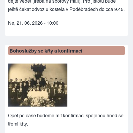
dejte vědět (třeba na sborový mail). Pro jistotu bude
ještě čekat odvoz u kostela v Poděbradech do cca 9.45.
Ne, 21. 06. 2026 - 10:00
Bohoslužby se křty a konfirmací
Opět po čase budeme mít konfirmaci spojenou hned se
třemi křty.