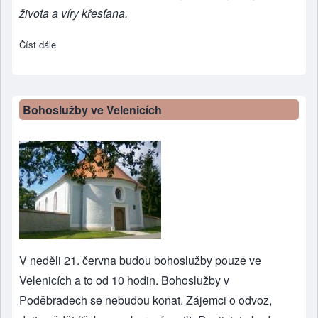
života a víry křesťana.
Číst dále
about Z historie velenického sboru
Bohoslužby ve Velenicích
V neděli 21. června budou bohoslužby pouze ve
Velenicích a to od 10 hodin. Bohoslužby v
Poděbradech se nebudou konat. Zájemci o odvoz,