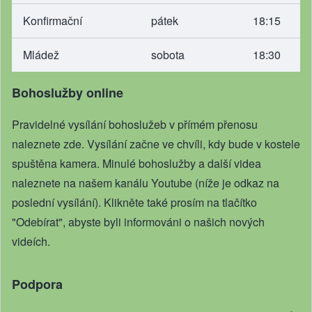
Konfirmační
pátek
18:15
Mládež
sobota
18:30
Bohoslužby online
Pravidelné vysílání bohoslužeb v přímém přenosu
naleznete zde
. Vysílání začne ve chvíli, kdy bude v kostele
spuštěna kamera. Minulé bohoslužby a další videa
naleznete na našem
kanálu Youtube
(níže je odkaz na
poslední vysílání). Klikněte také prosím na tlačítko
"Odebírat", abyste byli informováni o našich nových
videích.
Podpora