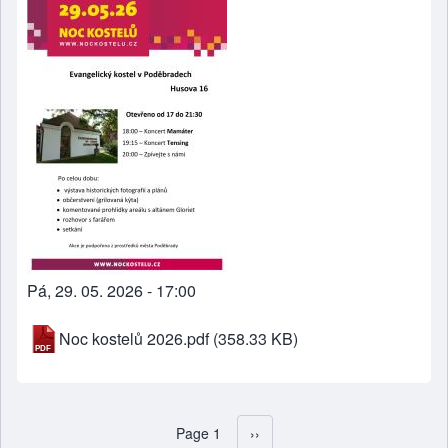
Pá, 29. 05. 2026 - 17:00
Noc kostelů 2026.pdf
(358.33 KB)
Page 1
Následující stránka
››