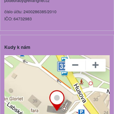
podebrady@evangnet.cz
číslo účtu: 2400286385/2010
IČO: 64732983
Kudy k nám