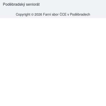
Poděbradský seniorát
(opens in new tab)
Copyright © 2026 Farní sbor ČCE v Poděbradech