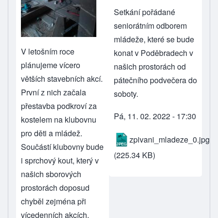
Setkání pořádané
seniorátním odborem
mládeže, které se bude
V letošním roce
konat v Poděbradech v
plánujeme vícero
našich prostorách od
větších stavebních akcí.
pátečního podvečera do
První z nich začala
soboty.
přestavba podkroví za
Pá, 11. 02. 2022 - 17:30
kostelem na klubovnu
pro děti a mládež.
zpivani_mladeze_0.jpg
Součástí klubovny bude
(225.34 KB)
i sprchový kout, který v
našich sborových
prostorách doposud
chyběl zejména při
vícedenních akcích.