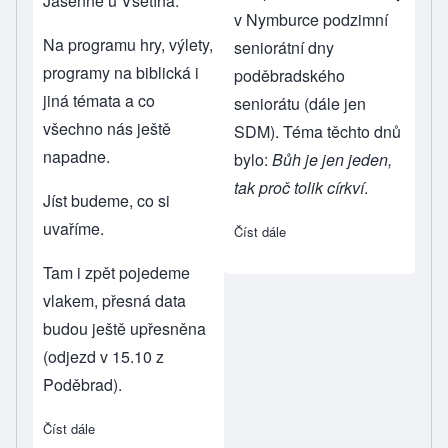
Jasenné u Vsetína.
v Nymburce podzimní
Na programu hry, výlety,
seniorátní dny
programy na biblická i
poděbradského
jiná témata a co
seniorátu (dále jen
všechno nás ještě
SDM). Téma těchto dnů
napadne.
bylo:
Bůh je jen jeden,
tak proč tolik církví
.
Jíst budeme, co si
uvaříme.
Číst dále
about Bůh je jeden, proč tol
Tam i zpět pojedeme
vlakem, přesná data
budou ještě upřesněna
(odjezd v 15.10 z
Poděbrad).
Číst dále
about Víkendovka mládeže