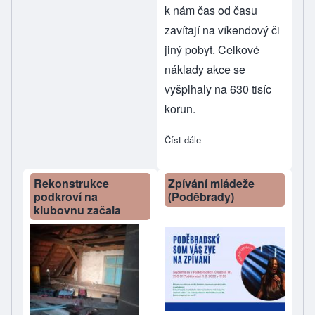
k nám čas od času
zavítají na víkendový či
jiný pobyt. Celkové
náklady akce se
vyšplhaly na 630 tisíc
korun.
Číst dále
about Máme novou klubovn
Rekonstrukce
Zpívání mládeže
podkroví na
(Poděbrady)
klubovnu začala