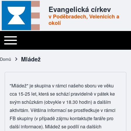
Skip to header
Skip to main navigation
Přejít k hlavnímu obsahu
Skip to footer
Evangelická církev
v Poděbradech, Velenicích a
okolí
Toggle main menu
Main navigation
Mládež
Domů
Drobečková navigace
"Mládež" je skupina v rámci našeho sboru ve věku
cca 15-25 let, která se schází pravidelně v pátek ke
svým schůzkám (obvykle v 18.30 hodin) a dalším
aktivitám. Většina informací se prostředkuje v rámci
FB skupiny (v případě zájmu kontaktujte faráře pro
další informace). Mládež se podílí na dalších