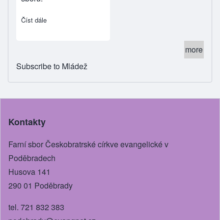
Číst dále
about Voko bere!
more
Subscribe to Mládež
Kontakty
Farní sbor Českobratrské církve evangelické v
Poděbradech
Husova 141
290 01 Poděbrady
tel. 721 832 383