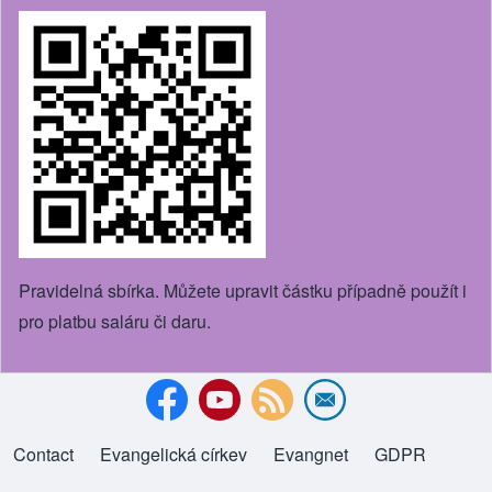
Pravidelná sbírka. Můžete upravit částku případně použít i
pro platbu saláru či daru.
Contact
Evangelická církev
(opens in new tab)
Evangnet
(opens in new tab)
GDPR
Footer menu