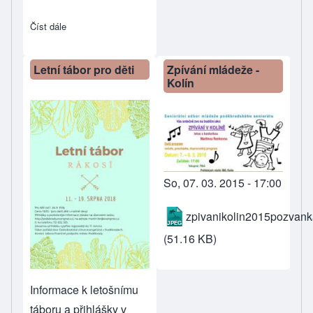
Číst dále
about Rekonstrukce podkroví na klubovnu začala
Letní tábor pro děti
Zpívání mládeže -
Kolín
So, 07. 03. 2015 - 17:00
zpivanikolin2015pozvank
(51.16 KB)
Informace k letošnímu
táboru a přihlášky v