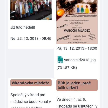
Již tuto neděli!
Ne, 22. 12. 2013 - 09:45
Pá, 13. 12. 2013 - 18:00
vanocmld2013.jpg
(731.87 KB)
Víkendovka mládeže
Bůh je jeden, proč
tolik církví?
Společný víkend pro
Ve dnech 4. až 6.
mládež se bude konat v
listopadu se uskutečnily