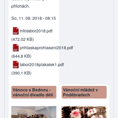
přílohách.
So, 11. 08. 2018 - 08:15
infotabor2018.pdf
(472.02 KB)
prihlaskaprohlaseni2018.pdf
(644.8 KB)
tabor2018plakatek1.pdf
(390.1 KB)
Vánoce s Bednou -
Vánoční mládež v
vánoční divadlo dětí
Poděbradech