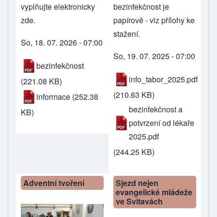
vyplňujte
elektronicky
bezinfekčnost je
zde
.
papírově - viz přílohy ke
stažení.
So, 18. 07. 2026 - 07:00
So, 19. 07. 2025 - 07:00
bezinfekčnost
info_tabor_2025.pdf
(221.08 KB)
(210.63 KB)
informace
(252.38
bezinfekčnost a
KB)
potvrzení od lékaře
2025.pdf
(244.25 KB)
Adventní tvoření
Sjezd nejen
evangelické mládeže
ve Svitavách