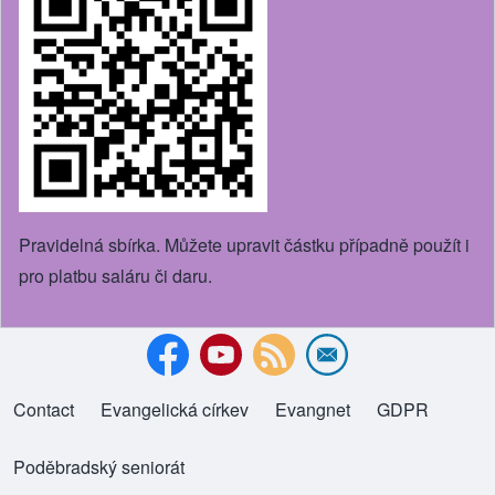
Pravidelná sbírka. Můžete upravit částku případně použít i
pro platbu saláru či daru.
Contact
Evangelická církev
(opens in new tab)
Evangnet
(opens in new tab)
GDPR
Footer menu
Poděbradský seniorát
(opens in new tab)