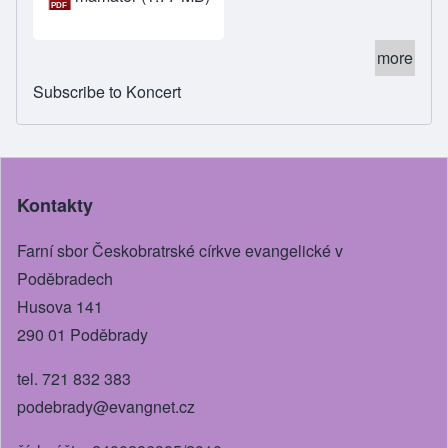
more
Subscribe to Koncert
Kontakty
Farní sbor Českobratrské církve evangelické v
Poděbradech
Husova 141
290 01 Poděbrady
tel. 721 832 383
podebrady@evangnet.cz