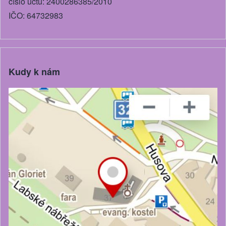
číslo účtu: 2400286385/2010
IČO: 64732983
Kudy k nám