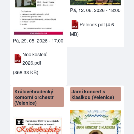
Pá, 12. 06. 2026 - 18:00
Paleček.pdf
(4.6
MB)
Pá, 29. 05. 2026 - 17:00
Noc kostelů
2026.pdf
(358.33 KB)
Královéhradecký
Jarní koncert s
komorní orchestr
klasikou (Velenice)
(Velenice)