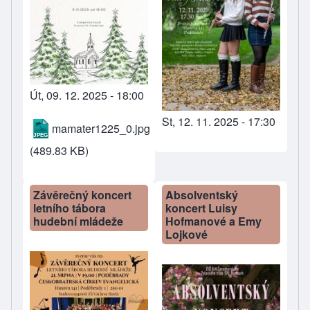
Út, 09. 12. 2025 - 18:00
St, 12. 11. 2025 - 17:30
mamater1225_0.jpg
(489.83 KB)
Závěrečný koncert
Absolventský
letního tábora
koncert Luisy
hudební mládeže
Hofmanové a Emy
Lojkové