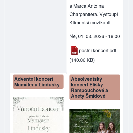
a Marca Antoina
Charpantiera. Vystoupí
Klimentší muzikanti.
Ne, 01. 03. 2026 - 18:00
postní koncert.pdf
(140.86 KB)
Adventní koncert
Absolventský
Mamáter a Lindušky
koncert Elišky
Rampouchové a
Anety Šmídové