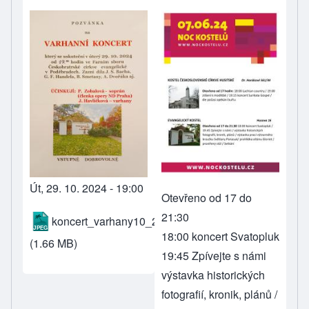
Út, 29. 10. 2024 - 19:00
Otevřeno od 17 do
21:30
koncert_varhany10_2024.jpg
18:00 koncert Svatopluk
(1.66 MB)
19:45 Zpívejte s námi
výstavka historických
fotografií, kronik, plánů /