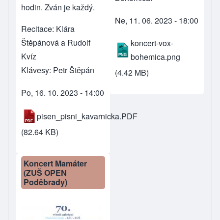
hodin. Zván je každý.
Ne, 11. 06. 2023 - 18:00
Recitace: Klára
Štěpánová a Rudolf
koncert-vox-
Kvíz
bohemica.png
Klávesy: Petr Štěpán
(4.42 MB)
Po, 16. 10. 2023 - 14:00
pisen_pisni_kavarnicka.PDF
(82.64 KB)
Koncert Mamáter
(ZUŠ OPEN
Poděbrady)