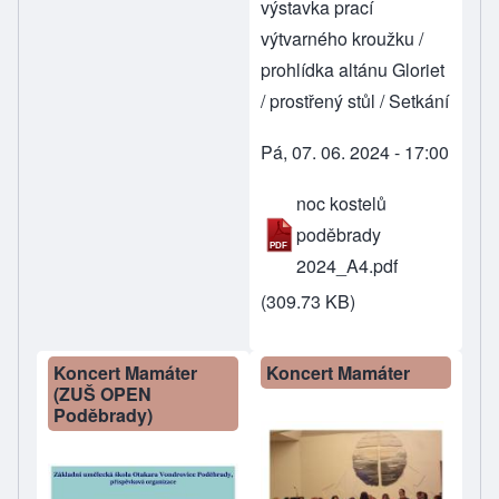
výstavka prací
výtvarného kroužku /
prohlídka altánu Gloriet
/ prostřený stůl / Setkání
Pá, 07. 06. 2024 - 17:00
noc kostelů
poděbrady
2024_A4.pdf
(309.73 KB)
Koncert Mamáter
Koncert Mamáter
(ZUŠ OPEN
Poděbrady)