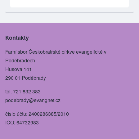
h
a
e
wi
m
ar
c
ss
tt
ail
e
e
e
er
b
n
Kontakty
o
g
o
er
Farní sbor Českobratrské církve evangelické v
k
Poděbradech
Husova 141
290 01 Poděbrady
tel. 721 832 383
podebrady@evangnet.cz
číslo účtu: 2400286385/2010
IČO: 64732983