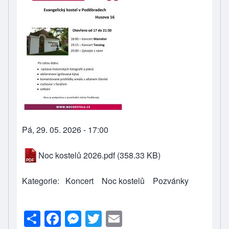
Pá, 29. 05. 2026 - 17:00
Noc kostelů 2026.pdf
(358.33 KB)
Kategorie
Koncert
Noc kostelů
Pozvánky
S
F
M
T
E