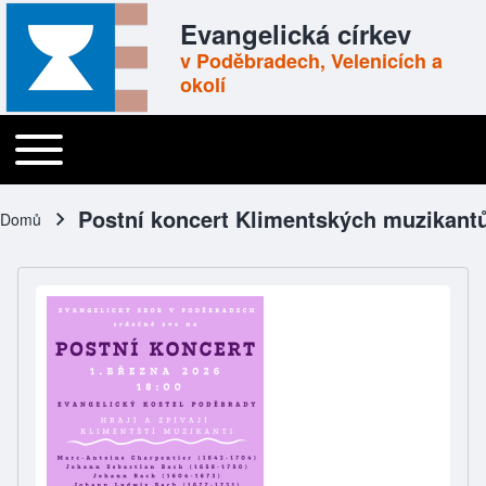
Skip to header
Skip to main navigation
Přejít k hlavnímu obsahu
Skip to footer
Evangelická církev
v Poděbradech, Velenicích a
okolí
Toggle main menu
Main navigation
Postní koncert Klimentských muzikant
Domů
Drobečková navigace