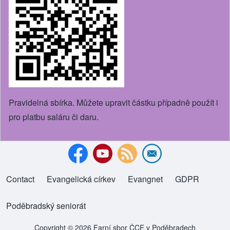
Pravidelná sbírka. Můžete upravit částku případně použít i
pro platbu saláru či daru.
Contact
Evangelická církev
(opens in new tab)
Evangnet
(opens in new tab)
GDPR
Footer menu
Poděbradský seniorát
(opens in new tab)
Copyright © 2026 Farní sbor ČCE v Poděbradech