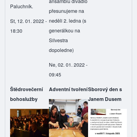
ansámblu divadlo
Paluchník.
přesunujeme na
neděli 2. ledna (s
St, 12. 01. 2022 -
generálkou na
18:30
Silvestra
dopoledne)
Ne, 02. 01. 2022 -
09:45
Štědrovečerní
Adventní tvoření
Sborový den s
bohoslužby
Janem Dusem