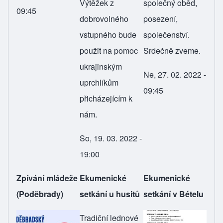
Výtěžek z
společný oběd,
09:45
dobrovolného
posezení,
vstupného bude
společenství.
použit na pomoc
Srdečně zveme.
ukrajinským
Ne, 27. 02. 2022 -
uprchlíkům
09:45
přicházejícím k
nám.
So, 19. 03. 2022 -
19:00
Zpívání mládeže
Ekumenické
Ekumenické
(Poděbrady)
setkání u husitů
setkání v Bételu
Tradiční lednové