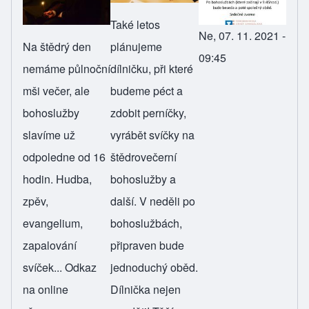
Také letos
Ne, 07. 11. 2021 -
Na štědrý den
plánujeme
09:45
nemáme půlnoční
dílničku, při které
mši večer, ale
budeme péct a
bohoslužby
zdobit perníčky,
slavíme už
vyrábět svíčky na
odpoledne od 16
štědrovečerní
hodin. Hudba,
bohoslužby a
zpěv,
další. V neděli po
evangelium,
bohoslužbách,
zapalování
připraven bude
svíček...
Odkaz
jednoduchý oběd.
na online
Dílnička nejen