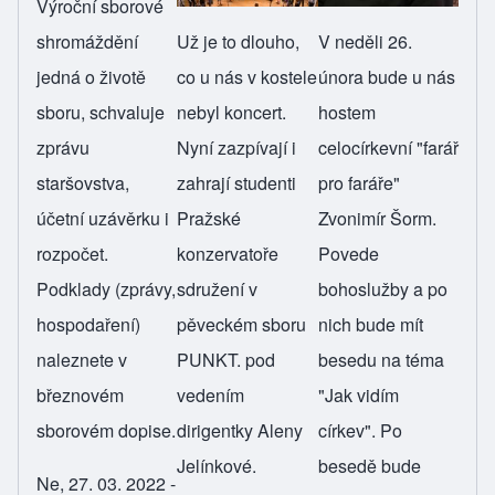
Výroční sborové
shromáždění
Už je to dlouho,
V neděli 26.
jedná o životě
co u nás v kostele
února bude u nás
sboru, schvaluje
nebyl koncert.
hostem
zprávu
Nyní zazpívají i
celocírkevní "farář
staršovstva,
zahrají studenti
pro faráře"
účetní uzávěrku i
Pražské
Zvonimír Šorm.
rozpočet.
konzervatoře
Povede
Podklady (zprávy,
sdružení v
bohoslužby a po
hospodaření)
pěveckém sboru
nich bude mít
naleznete
v
PUNKT. pod
besedu na téma
březnovém
vedením
"Jak vidím
sborovém dopise
.
dirigentky Aleny
církev". Po
Jelínkové.
besedě bude
Ne, 27. 03. 2022 -