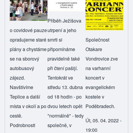
Příběh Ježíšova
o covidové pauze
utrpení a jeho
oprašujeme staré
smrti si
Společnost
plány a chystáme
připomínáme
Otakare
se na sborový
pravidelně také
Vondrovice zve
autobusový
při čtení pašijí.
na varhanní
zájezd.
Tentokrát ve
koncert v
Navštívíme
středu 13. dubna
evangelickém
Teplice a další
od 18 hodin - po
kostele v
místa v okolí a po
dvou letech opět
Poděbradech.
cestě.
"normálně" - tedy
Út, 05. 04. 2022 -
Podrobnosti
společně, v
19:00