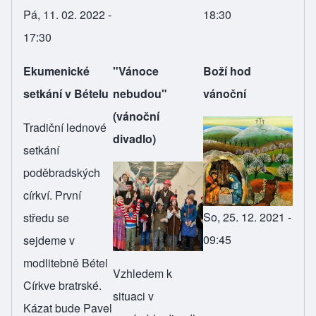
Pá, 11. 02. 2022 -
18:30
17:30
Ekumenické
"Vánoce
Boží hod
setkání v Bételu
nebudou"
vánoční
(vánoční
Tradiční lednové
divadlo)
setkání
poděbradských
církví. První
So, 25. 12. 2021 -
středu se
09:45
sejdeme v
modlitebně Bétel
Vzhledem k
Církve bratrské.
situaci v
Kázat bude Pavel