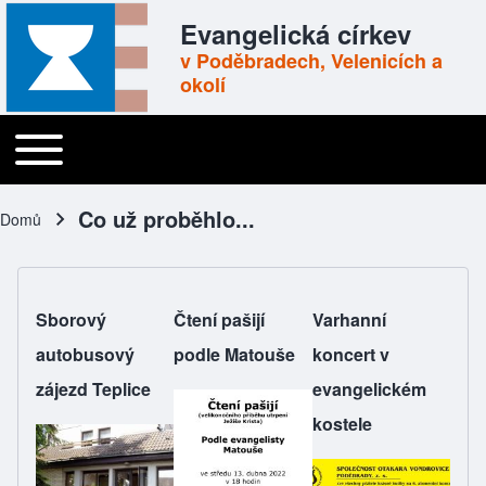
Skip to header
Skip to main navigation
Přejít k hlavnímu obsahu
Skip to footer
Evangelická církev
v Poděbradech, Velenicích a
okolí
Toggle main menu
Main navigation
Co už proběhlo...
Domů
Drobečková navigace
Sborový
Čtení pašijí
Varhanní
autobusový
podle Matouše
koncert v
zájezd Teplice
evangelickém
kostele