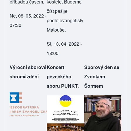
přibudou časem.
kostele. Budeme
číst pašije
Ne, 08. 05. 2022 -
podle evangelisty
07:30
Matouše.
St, 13. 04. 2022 -
18:00
Výroční sborové
Koncert
Sborový den se
shromáždění
pěveckého
Zvonkem
sboru PUNKT.
Šormem