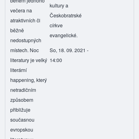
během jednoho
kultury a
večera na
Českobratrské
atraktivních či
církve
běžně
evangelické.
nedostupných
místech. Noc
So, 18. 09. 2021 -
literatury je velký
14:00
literární
happening, který
netradičním
způsobem
přibližuje
současnou
evropskou