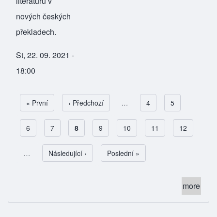
literaturu v
nových českých
překladech.
St, 22. 09. 2021 -
18:00
First page
« První
Předchozí stránka
‹ Předchozí
…
Page
4
Page
5
Page
6
Page
7
Aktuální stránka
8
Page
9
Page
10
Page
11
Page
12
Pagination
…
Následující stránka
Následující ›
Poslední stránka
Poslední »
more