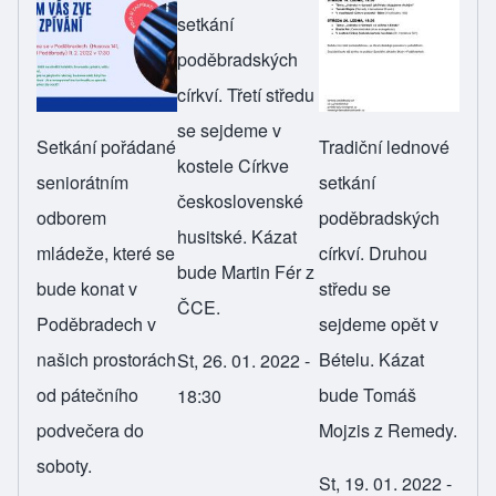
setkání
poděbradských
církví. Třetí středu
se sejdeme v
Setkání pořádané
Tradiční lednové
kostele Církve
seniorátním
setkání
československé
odborem
poděbradských
husitské. Kázat
mládeže, které se
církví. Druhou
bude Martin Fér z
bude konat v
středu se
ČCE.
Poděbradech v
sejdeme opět v
našich prostorách
Bételu. Kázat
St, 26. 01. 2022 -
od pátečního
bude Tomáš
18:30
podvečera do
Mojzis z Remedy.
soboty.
St, 19. 01. 2022 -