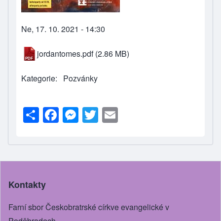
Ne, 17. 10. 2021 - 14:30
jordantomes.pdf
(2.86 MB)
Kategorie
Pozvánky
S
F
M
T
E
h
a
e
wi
m
ar
c
ss
tt
ail
e
e
e
er
b
n
Kontakty
o
g
o
er
Farní sbor Českobratrské církve evangelické v
Poděbradech