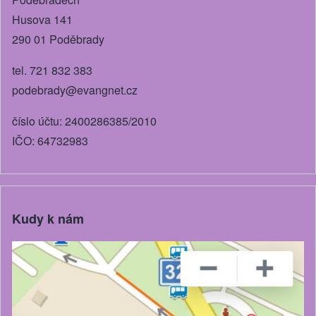
k
Husova 141
290 01 Poděbrady
tel. 721 832 383
podebrady@evangnet.cz
číslo účtu: 2400286385/2010
IČO: 64732983
Kudy k nám