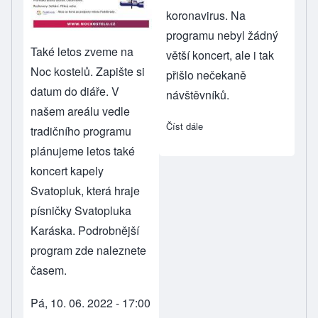
koronavirus. Na
programu nebyl žádný
Také letos zveme na
větší koncert, ale i tak
Noc kostelů. Zapište si
přišlo nečekaně
datum do diáře. V
návštěvníků.
našem areálu vedle
Číst dále
about Z Noci kostelů 2020 
tradičního programu
plánujeme letos také
koncert kapely
Svatopluk, která hraje
písničky Svatopluka
Karáska. Podrobnější
program zde naleznete
časem.
Pá, 10. 06. 2022 - 17:00