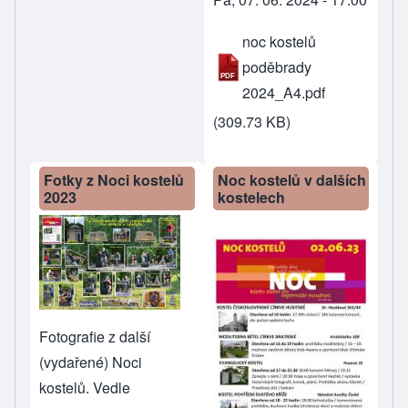
noc kostelů
poděbrady
2024_A4.pdf
(309.73 KB)
Fotky z Noci kostelů
Noc kostelů v dalších
2023
kostelech
Fotografie z další
(vydařené) Noci
kostelů. Vedle