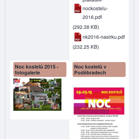
nockostelu-
2016.pdf
(292.38 KB)
nk2016-nasirku.pdf
(232.25 KB)
Noc kostelů 2015 -
Noc kostelů v
fotogalerie
Poděbradech