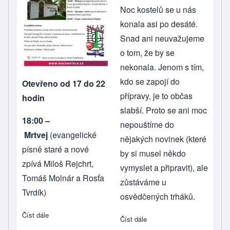
Noc kostelů se u nás
konala asi po desáté.
Snad ani neuvažujeme
o tom, že by se
nekonala. Jenom s tím,
kdo se zapojí do
Otevřeno od 17 do 22
přípravy, je to občas
hodin
slabší. Proto se ani moc
18:00
–
nepouštíme do
Mrtvej
(evangelické
nějakých novinek (které
písně staré a nové
by si musel někdo
zpívá Miloš Rejchrt,
vymyslet a připravit), ale
Tomáš Molnár a Rosťa
zůstáváme u
Tvrdík)
osvědčených trháků.
Číst dále
about Noc kostelů 2023
Číst dále
about Z Noci kostelů v Pod