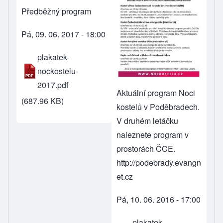
Předběžný program
Pá, 09. 06. 2017 - 18:00
plakatek-
nockostelu-
2017.pdf
Aktuální program Noci
(687.96 KB)
kostelů v Poděbradech.
V druhém letáčku
naleznete program v
prostorách ČCE.
http://podebrady.evangn
et.cz
Pá, 10. 06. 2016 - 17:00
plakatek-