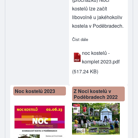
kostelů lze začít
libovolně u jakéhokoliv
kostela v Poděbradech.
Číst dále
about Noc kostelů v dalších
noc kostelů -
komplet 2023.pdf
(517.24 KB)
Noc kostelů 2023
Z Noci kostelů v
Poděbradech 2022