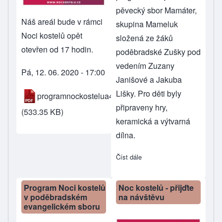
pěvecký sbor Mamáter,
Náš areál bude v rámci
skupina Mameluk
Noci kostelů opět
složená ze žáků
otevřen od 17 hodin.
poděbradské Zušky pod
vedením Zuzany
Pá, 12. 06. 2020 - 17:00
Janišové a Jakuba
Lišky. Pro děti byly
programnockostelua4.pdf
připraveny hry,
(533.35 KB)
keramická a výtvarná
dílna.
Číst dále
about Noc kostelů 2019
Program Noci kostelů
Noc kostelů - přijďte
v poděbradském
na návštěvu
evangelickém sboru