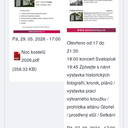
Pá, 29. 05. 2026 - 17:00
Otevřeno od 17 do
21:30
Noc kostelů
18:00 koncert Svatopluk
2026.pdf
19:45 Zpívejte s námi
(358.33 KB)
výstavka historických
fotografií, kronik, plánů /
výstavka prací
výtvarného kroužku /
prohlídka altánu Gloriet
/ prostřený stůl / Setkání
Pá, 07. 06. 2024 - 17:00