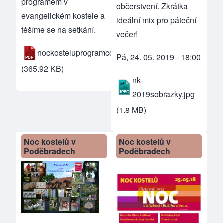
programem v
občerstvení. Zkrátka
evangelickém kostele a
ideální mix pro páteční
těšíme se na setkání.
večer!
nockosteluprogramcce.pdf
Pá, 24. 05. 2019 - 18:00
(365.92 KB)
nk-
2019sobrazky.jpg
(1.8 MB)
Noc kostelů v
Noc kostelů v
Poděbradech
Poděbradech