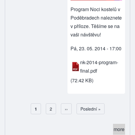
Program Noci kostelů v
Poděbradech naleznete
v příloze. Těšíme se na
vaši návštěvu!
Pá, 23. 05. 2014 - 17:00
nk-2014-program-
final.pdf
(72.42 KB)
Aktuální stránka
1
Page
2
Následující stránka
››
Poslední stránka
Poslední »
Pagination
more