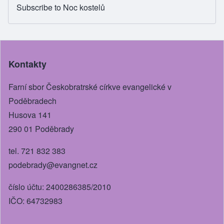
Subscribe to Noc kostelů
Kontakty
Farní sbor Českobratrské církve evangelické v
Poděbradech
Husova 141
290 01 Poděbrady
tel. 721 832 383
podebrady@evangnet.cz
číslo účtu: 2400286385/2010
IČO: 64732983