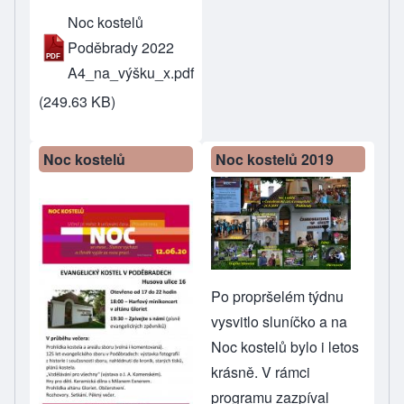
Noc kostelů
Poděbrady 2022
A4_na_výšku_x.pdf
(249.63 KB)
Noc kostelů
Noc kostelů 2019
Po propršelém týdnu
vysvitlo sluníčko a na
Noc kostelů bylo i letos
krásně. V rámci
programu zazpíval