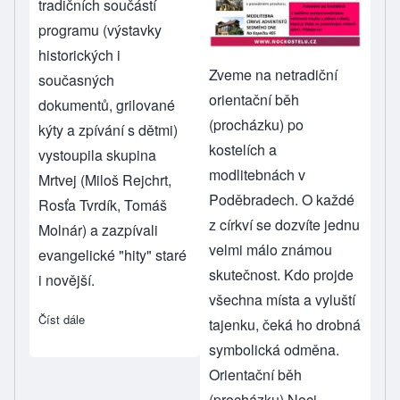
tradičních součástí
programu (výstavky
historických i
Zveme na netradiční
současných
orientační běh
dokumentů, grilované
(procházku) po
kýty a zpívání s dětmi)
kostelích a
vystoupila skupina
modlitebnách v
Mrtvej (Miloš Rejchrt,
Poděbradech. O každé
Rosťa Tvrdík, Tomáš
z církví se dozvíte jednu
Molnár) a zazpívali
velmi málo známou
evangelické "hity" staré
skutečnost. Kdo projde
i novější.
všechna místa a vyluští
Číst dále
about Fotky z Noci kostelů 2023
tajenku, čeká ho drobná
symbolická odměna.
Orientační běh
(procházku) Noci