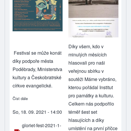
Díky všem, kdo v
Festival se může konát
minulých měsících
díky podpoře města
hlasovali pro naši
Poděbrady, Ministerstva
veřejnou sbírku v
kultury a Českobratrské
soutěži
Máme vybráno
,
církve evangelické.
kterou pořádal
Institut
pro památky a kulturu.
Číst dále
about GlorietFest 2021
Celkem nás podpořilo
So, 18. 09. 2021 - 14:00
téměř šest set
hlasujících a díky
gloriet-fest-2021-1-
umístění na první příčce