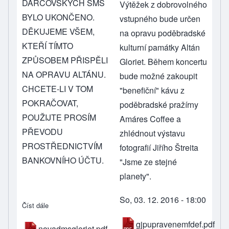
DÁRCOVSKÝCH SMS
Výtěžek z dobrovolného
BYLO UKONČENO.
vstupného bude určen
DĚKUJEME VŠEM,
na opravu poděbradské
KTEŘÍ TÍMTO
kulturní památky Altán
ZPŮSOBEM PŘISPĚLI
Gloriet. Během koncertu
NA OPRAVU ALTÁNU.
bude možné zakoupit
CHCETE-LI V TOM
"benefiční" kávu z
POKRAČOVAT,
poděbradské pražírny
POUŽIJTE PROSÍM
Amáres Coffee a
PŘEVODU
zhlédnout výstavu
PROSTŘEDNICTVÍM
fotografií Jiřího Štreita
BANKOVNÍHO ÚČTU.
"Jsme ze stejné
planety".
So, 03. 12. 2016 - 18:00
Číst dále
about Nové dárcovské SMS pro Gloriet
gjpupravenemfdef.pdf
novadmsgloriet.pdf