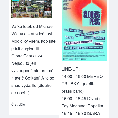
Várka fotek od Michael
Vácha a s ní vděčnost.
Moc díky všem, kdo jste
přišli a vytvořili
GlorietFest 2024!
Nejsou to jen
LINE-UP:
vystoupení, ale pro mě
14:00 - 15:00 MERBO
hlavně Setkání. A to se
TRUBKY (guerilla
snad vydařilo (dlouho
brass band)
do noci...)
15:00 - 15:45 Divadlo
Číst dále
about GlorietFest 2024
Toy Machine: Popelka
15:45 - 16:30 ISARA