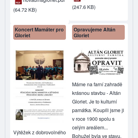
(247.6 KB)
(64.72 KB)
Koncert Mamáter pro
Opravujeme Altán
Gloriet
Gloriet
Máme na farní zahradě
krásnou stavbu - Altán
Gloriet. Je to kulturní
památka. Koupili jsme ji
v roce 1900 spolu s
celým areálem...
Výtěžek z dobrovolného
Bohužel byla ve stavu,