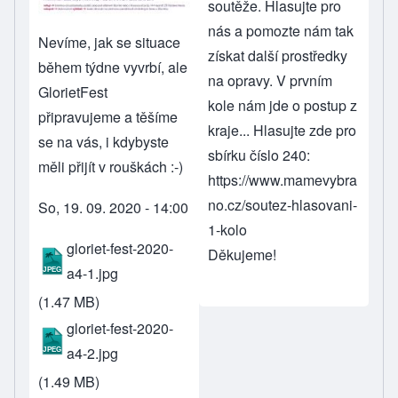
soutěže. Hlasujte pro
nás a pomozte nám tak
Nevíme, jak se situace
získat další prostředky
během týdne vyvrbí, ale
na opravy. V prvním
GlorietFest
kole nám jde o postup z
připravujeme a těšíme
kraje... Hlasujte zde pro
se na vás, i kdybyste
sbírku číslo 240:
měli přijít v rouškách :-)
https://www.mamevybra
no.cz/soutez-hlasovani-
So, 19. 09. 2020 - 14:00
1-kolo
gloriet-fest-2020-
Děkujeme!
a4-1.jpg
(1.47 MB)
gloriet-fest-2020-
a4-2.jpg
(1.49 MB)