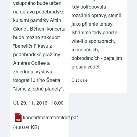
vstupného bude určen
kdy potřebovala
na opravu poděbradské
rozsáhlé opravy, stejně
kulturní památky Altán
jako přilehlé terasy.
Gloriet. Během koncertu
Sháníme tedy peníze -
bude možné zakoupit
víte-li o sponzorech,
"benefiční" kávu z
mecenáších,
poděbradské pražírny
dobrodincích - dejte jim
Amáres Coffee a
prosím vědět.
zhlédnout výstavu
fotografií Jiřího Štreita
Číst dále
about Opravujeme Altán Glo
"Jsme z jedné planety".
Út, 29. 11. 2016 - 18:00
koncertmamatermfdef.pdf
(400.04 KB)