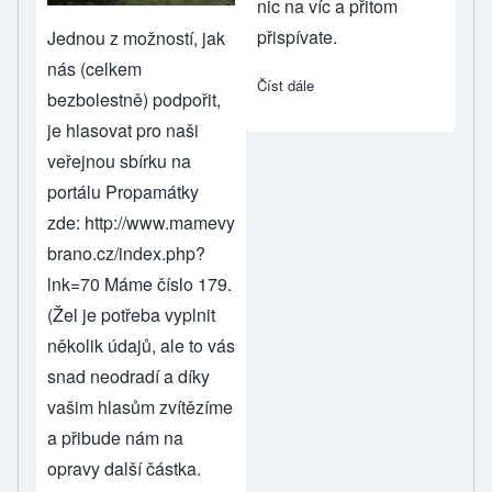
nic na víc a přitom
přispívate.
Jednou z možností, jak
nás (celkem
Číst dále
about Podpořte sbor nakup
bezbolestně) podpořit,
je hlasovat pro naši
veřejnou sbírku na
portálu Propamátky
zde:
http://www.mamevy
brano.cz/index.php?
lnk=70
Máme číslo 179.
(Žel je potřeba vyplnit
několik údajů, ale to vás
snad neodradí a díky
vašim hlasům zvítězíme
a přibude nám na
opravy další částka.