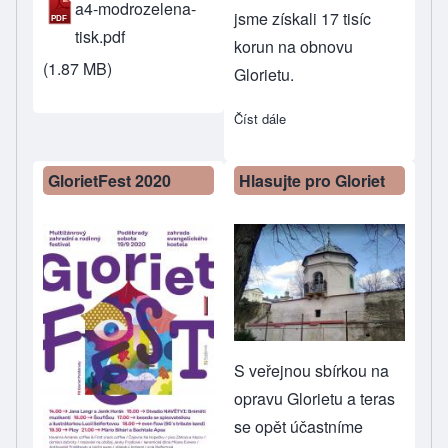
a4-modrozelena-
jsme získali 17 tisíc
tisk.pdf
korun na obnovu
(1.87 MB)
Glorietu.
Číst dále
about Díky za hlasování - vy
GlorietFest 2020
Hlasujte pro Gloriet
S veřejnou sbírkou na
opravu Glorietu a teras
se opět účastníme