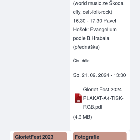
(world music ze Škoda
city, celt-folk-rock)
16:30 - 17:30 Pavel
Hošek: Evangelium
podle B.Hrabala
(přednáška)
Číst dále
about GlorieFest 2024
So, 21. 09. 2024 - 13:30
Gloriet-Fest-2024-
PLAKAT-A4-TISK-
RGB.pdf
(4.3 MB)
GlorietFest 2023
Fotografie