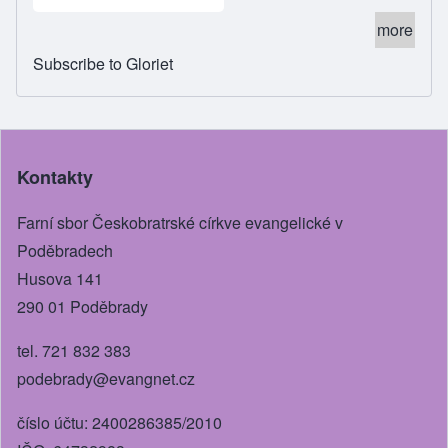
more
Subscribe to Gloriet
Kontakty
Farní sbor Českobratrské církve evangelické v
Poděbradech
Husova 141
290 01 Poděbrady
tel. 721 832 383
podebrady@evangnet.cz
číslo účtu: 2400286385/2010