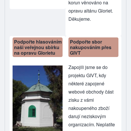
korun věnováno na
opravu altánu Gloriet.
Děkujeme.
Podpořte hlasováním
Podpořte sbor
naši veřejnou sbírku
nakupováním přes
na opravu Glorietu
GIVT
Zapojili jsme se do
projektu GIVT, kdy
některé zapojené
webové obchody část
zisku z vámi
nakoupeného zboží
darují neziskovým
organizacím. Neplatíte