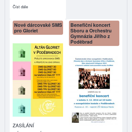
Číst dále
about Podpořte hlasováním naši veřejnou sbírku na opravu G
Nové dárcovské SMS
Benefiční koncert
pro Gloriet
Sboru a Orchestru
Gymnázia Jiřího z
Poděbrad
ZASÍLÁNÍ