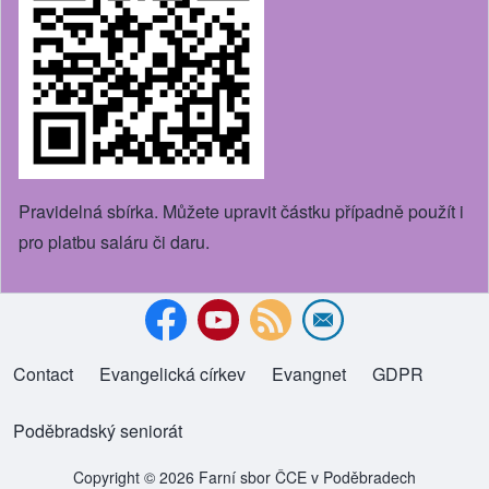
Pravidelná sbírka. Můžete upravit částku případně použít i
pro platbu saláru či daru.
Contact
Evangelická církev
(opens in new tab)
Evangnet
(opens in new tab)
GDPR
Footer menu
Poděbradský seniorát
(opens in new tab)
Copyright © 2026 Farní sbor ČCE v Poděbradech