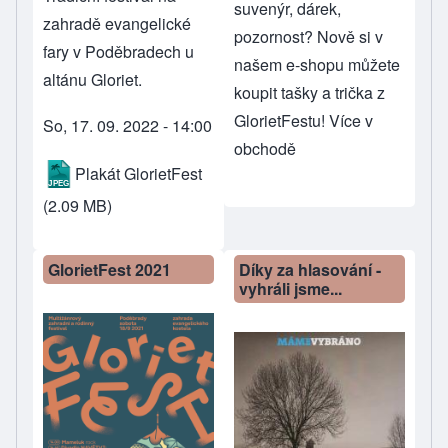
suvenýr, dárek,
zahradě evangelické
pozornost? Nově si v
fary v Poděbradech u
našem e-shopu můžete
altánu Gloriet.
koupit tašky a trička z
GlorietFestu!
Více v
So, 17. 09. 2022 - 14:00
obchodě
Plakát GlorietFest
(2.09 MB)
GlorietFest 2021
Díky za hlasování -
vyhráli jsme...