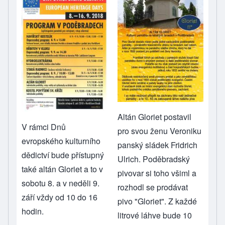
Altán Gloriet postavil
V rámci Dnů
pro svou ženu Veroniku
evropského kulturního
panský sládek Fridrich
dědictví bude přístupný
Ulrich. Poděbradský
také altán Gloriet a to v
pivovar si toho všiml a
sobotu 8. a v neděli 9.
rozhodl se prodávat
září vždy od 10 do 16
pivo "Gloriet". Z každé
hodin.
litrové láhve bude 10