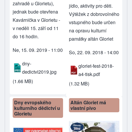
zahradě u Glorietu),
jídlo, aktivity pro děti.
jednak bude otevřena
Výtěžek z dobrovolného
Kavárnička v Glorietu -
vstupného bude určen
v neděli 15. září od 11
na opravu kulturní
do 16 hodin.
památky altán Gloriet
Ne, 15. 09. 2019 - 11:00
So, 22. 09. 2018 - 14:00
dny-
gloriet-fest-2018-
dedictvi2019.jpg
a4-tisk.pdf
(1.66 MB)
(1.32 MB)
Dny evropského
Altán Gloriet má
kulturního dědictví u
vlastní pivo
Glorietu