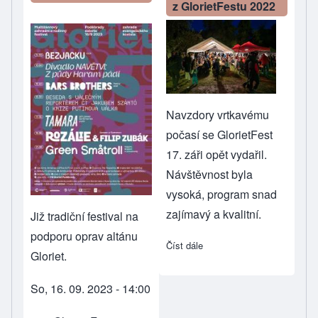
z GlorietFestu 2022
Navzdory vrtkavému
počasí se GlorietFest
17. záři opět vydařil.
Návštěvnost byla
vysoká, program snad
zajímavý a kvalitní.
Již tradiční festival na
podporu oprav altánu
Číst dále
about Fotografie z 
Gloriet.
So, 16. 09. 2023 - 14:00