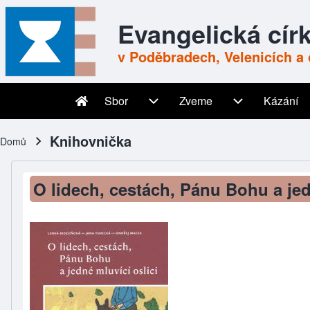
Skip to header
Skip to main navigation
Přejít k hlavnímu obsahu
Skip to footer
Evangelická cír
v Poděbradech, Velenicích a 
Sbor
Zveme
Kázání
Main navigation
Sbor sub-navigation
Zveme sub-nav
Knihovnička
Domů
Drobečková navigace
O lidech, cestách, Pánu Bohu a jed