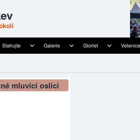
kev
okolí
Stahujte
Galerie
Gloriet
Velenic
igation
Stahujte sub-navigation
Galerie sub-navigation
Gloriet sub-n
né mluvící oslici