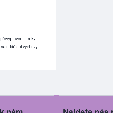
m převyprávění Lenky
 na oddělení výchovy:
k nám
Najdete nás 