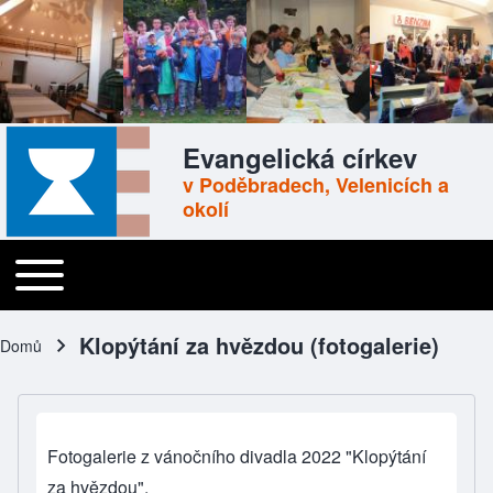
Skip to header
Skip to main navigation
Přejít k hlavnímu obsahu
Skip to footer
Evangelická církev
v Poděbradech, Velenicích a
okolí
Toggle main menu
Main navigation
Klopýtání za hvězdou (fotogalerie)
Domů
Drobečková navigace
Fotogalerie z vánočního divadla 2022 "Klopýtání
za hvězdou".