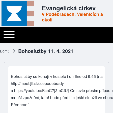
Skip to header
Skip to main navigation
Přejít k hlavnímu obsahu
Skip to footer
Evangelická církev
v Poděbradech, Velenicích a
okolí
Toggle main menu
Main navigation
Bohoslužby 11. 4. 2021
Domů
Drobečková navigace
Bohoslužby se konají v kostele i on-line od 9:45 (na
http://meet.jit.si/ccepodebrady
a
https://youtu.be/FanC7j3mCiU
) Omluvte prosím případ
menší zpoždění, farář bude před tím ještě sloužit ve sboru
Předhradí.