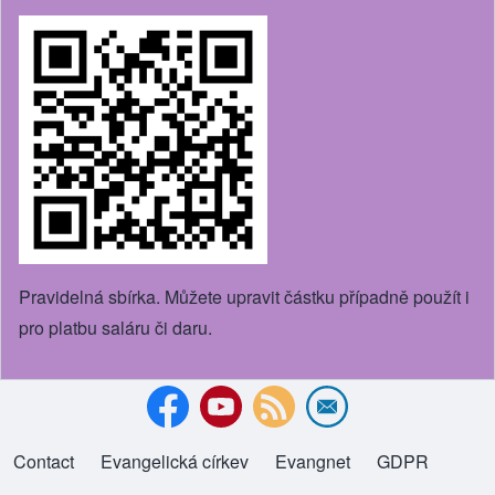
Pravidelná sbírka. Můžete upravit částku případně použít i
pro platbu saláru či daru.
Contact
Evangelická církev
(opens in new tab)
Evangnet
(opens in new tab)
GDPR
Footer menu