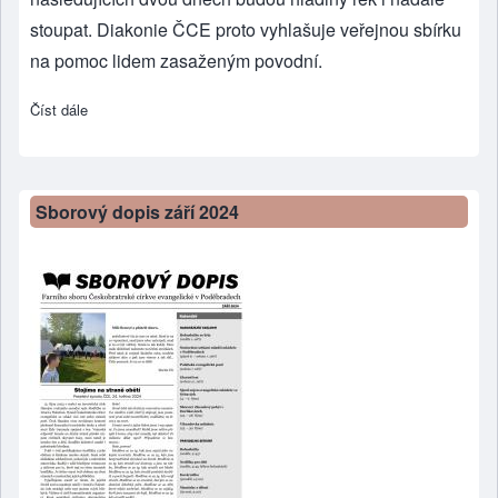
stoupat. Diakonie ČCE proto vyhlašuje veřejnou sbírku
na pomoc lidem zasaženým povodní.
Číst dále
about Diakonie ČCE vyhlašuje sbírku na pomoc lidem zasaže
Sborový dopis září 2024