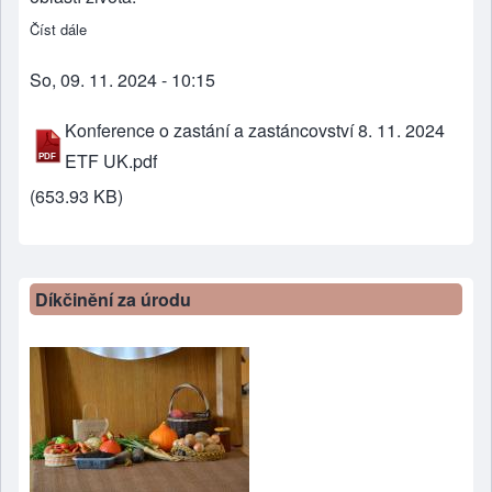
Číst dále
about Kdo se mě zastane? Koho se zastanu?
So, 09. 11. 2024 - 10:15
Konference o zastání a zastáncovství 8. 11. 2024
ETF UK.pdf
(653.93 KB)
Díkčinění za úrodu