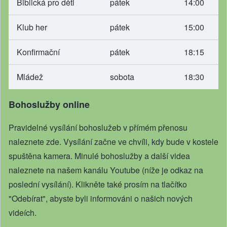
Biblická pro děti
pátek
14:00
Klub her
pátek
15:00
Konfirmační
pátek
18:15
Mládež
sobota
18:30
Bohoslužby online
Pravidelné vysílání bohoslužeb v přímém přenosu
naleznete zde
. Vysílání začne ve chvíli, kdy bude v kostele
spuštěna kamera. Minulé bohoslužby a další videa
naleznete na našem
kanálu Youtube
(níže je odkaz na
poslední vysílání). Klikněte také prosím na tlačítko
"Odebírat", abyste byli informováni o našich nových
videích.