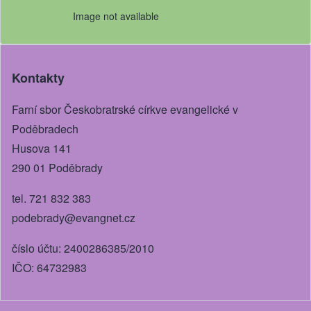
Image not available
Kontakty
Farní sbor Českobratrské církve evangelické v
Poděbradech
Husova 141
290 01 Poděbrady
tel. 721 832 383
podebrady@evangnet.cz
číslo účtu: 2400286385/2010
IČO: 64732983