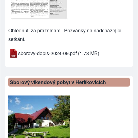
Ohlédnutí za prázninami. Pozvánky na nadcházející
setkání.
sborovy-dopis-2024-09.pdf
(1.73 MB)
Sborový víkendový pobyt v Herlíkovicích