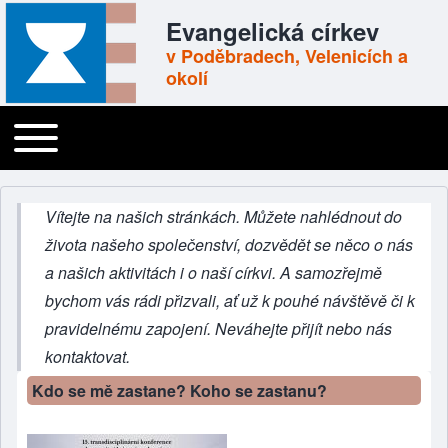
Skip to header
Skip to main navigation
Přejít k hlavnímu obsahu
Skip to footer
Evangelická církev
v Poděbradech, Velenicích a
okolí
Toggle main menu
Main navigation
Vítejte na našich stránkách. Můžete nahlédnout do
života našeho společenství, dozvědět se něco o nás
a našich aktivitách i o naší církvi. A samozřejmě
bychom vás rádi přizvali, ať už k pouhé návštěvě či k
pravidelnému zapojení. Neváhejte přijít nebo nás
kontaktovat
.
Kdo se mě zastane? Koho se zastanu?