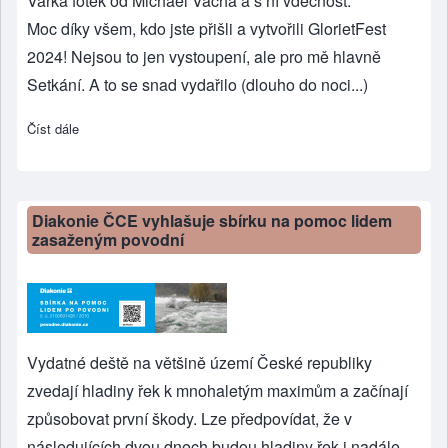
Várka fotek od Michael Vácha a s ní vděčnost.
Moc díky všem, kdo jste přišli a vytvořili GlorietFest
2024! Nejsou to jen vystoupení, ale pro mě hlavně
Setkání. A to se snad vydařilo (dlouho do noci...)
Číst dále
about GlorietFest 2024
Diakonie ČCE vyhlašuje sbírku na pomoc lidem
zasaženým povodní
Vydatné deště na většině území České republiky
zvedají hladiny řek k mnohaletým maximům a začínají
způsobovat první škody. Lze předpovídat, že v
následujících dvou dnech budou hladiny řek i nadále