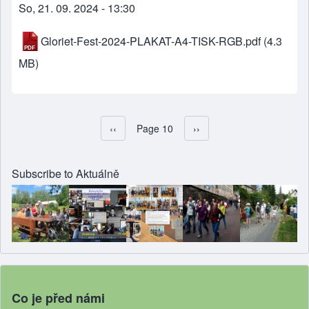
So, 21. 09. 2024 - 13:30
Gloriet-Fest-2024-PLAKAT-A4-TISK-RGB.pdf
(4.3
MB)
Předchozí stránka
‹‹
Page 10
Následující stránka
››
Pagination
Subscribe to Aktuálně
Co je před námi