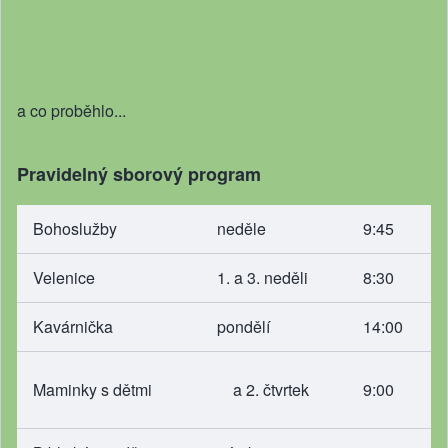
a co proběhlo...
Pravidelný sborový program
Bohoslužby
neděle
9:45
Velenice
1. a 3. neděli
8:30
Kavárnička
pondělí
14:00
Maminky s dětmi
a 2. čtvrtek
9:00