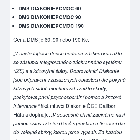
DMS DIAKONIEPOMOC 60
DMS DIAKONIEPOMOC 90
DMS DIAKONIEPOMOC 190
Cena DMS je 60, 90 nebo 190 Kč.
„V následujících dnech budeme v úzkém kontaktu
se zástupci integrovaného záchranného systému
(IZS) a s krizovými štáby. Dobrovolníci Diakonie
jsou připraveni v zasažených oblastech dle pokynů
krizových štábů monitorovat vzniklé škody,
poskytovat první psychosociální pomoc a krizové
intervence,“
říká mluvčí Diakonie ČCE Dalibor
Hála a doplňuje:
„V současné chvíli začínáme naši
pomoc oslovováním dárců s prosbou o finanční dar
do veřejné sbírky, kterou jsme vypsali. Za každou