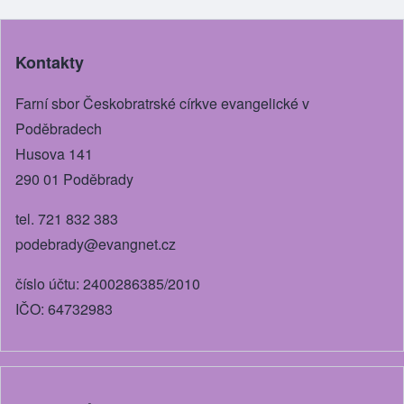
e
e
e
er
b
n
Kontakty
o
g
o
er
Farní sbor Českobratrské církve evangelické v
k
Poděbradech
Husova 141
290 01 Poděbrady
tel. 721 832 383
podebrady@evangnet.cz
číslo účtu: 2400286385/2010
IČO: 64732983