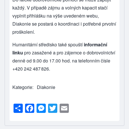
každý. V případě zájmu a volných kapacit stačí
vyplnit přihlášku na výše uvedeném webu,
Diakonie se postará o koordinaci i potřebné prvotní
proškolení.
Humanitární středisko také spouští
informační
linku
pro zasažené a pro zájemce o dobrovolnictví
denně od 9.00 do 17.00 hod. na telefonním čísle
+420 242 487 826.
Kategorie
Diakonie
S
F
M
T
E
h
a
e
wi
m
ar
c
ss
tt
ail