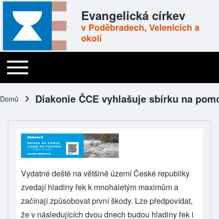
Skip to header
Skip to main navigation
Přejít k hlavnímu obsahu
Skip to footer
Evangelická církev
v Poděbradech, Velenicích a
okolí
Toggle main menu
Main navigation
Diakonie ČCE vyhlašuje sbírku na pom
Domů
Drobečková navigace
Vydatné deště na většině území České republiky
zvedají hladiny řek k mnohaletým maximům a
začínají způsobovat první škody. Lze předpovídat,
že v následujících dvou dnech budou hladiny řek i