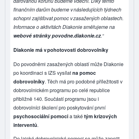
darovanou korunu budeme vděční. Díky těmto
finančním darům budeme v následujících týdnech
schopni zajišťovat pomoc v zasažených oblastech.
Informace o aktivitách Diakonie směřujeme na
webové stránky
povodne.diakonie.cz
.“
Diakonie má v pohotovosti dobrovolníky
Do povodněmi zasažených oblastí může Diakonie
po koordinaci s IZS vysílat
na pomoc
dobrovolníky
. Těch má pro podobné příležitosti v
dobrovolnickém programu po celé republice
přibližně 140. Součástí programu jsou i
dobrovolníci školení pro poskytování první
psychosociální pomoci
a také
tým krizových
interventů
.
Do laické dobrovolnické pomoci se může zapojit