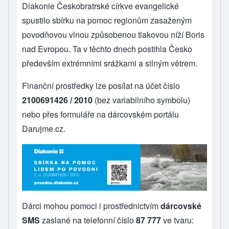
Diakonie Českobratrské církve evangelické
spustilo sbírku na pomoc regionům zasaženým
povodňovou vlnou způsobenou tlakovou níží Boris
nad Evropou. Ta v těchto dnech postihla Česko
především extrémními srážkami a silným větrem.
Finanční prostředky lze posílat na účet číslo
2100691426 / 2010
(bez variabilního symbolu)
nebo přes formuláře na dárcovském portálu
Darujme.cz
.
Dárci mohou pomoci i prostřednictvím
dárcovské
SMS
zaslané na telefonní číslo
87 777
ve tvaru: