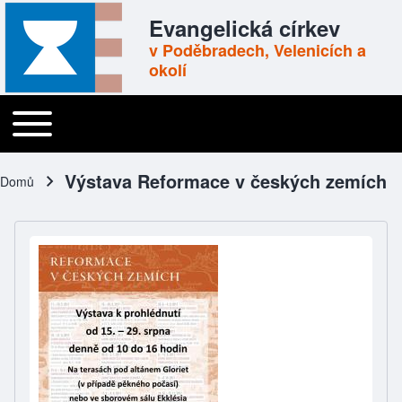
Skip to header
Skip to main navigation
Přejít k hlavnímu obsahu
Skip to footer
Evangelická církev
v Poděbradech, Velenicích a
okolí
Toggle main menu
Main navigation
Výstava Reformace v českých zemích
Domů
Drobečková navigace