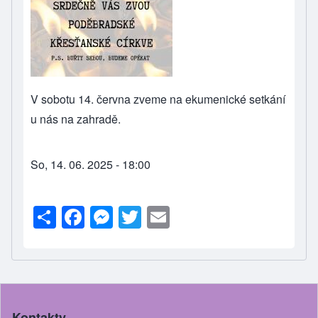
V sobotu 14. června zveme na ekumenické setkání
u nás na zahradě.
So, 14. 06. 2025 - 18:00
S
F
M
T
E
h
a
e
wi
m
ar
c
ss
tt
ail
e
e
e
er
b
n
Kontakty