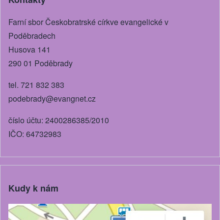
o
g
o
er
Farní sbor Českobratrské církve evangelické v
k
Poděbradech
Husova 141
290 01 Poděbrady
tel. 721 832 383
podebrady@evangnet.cz
číslo účtu: 2400286385/2010
IČO: 64732983
Kudy k nám