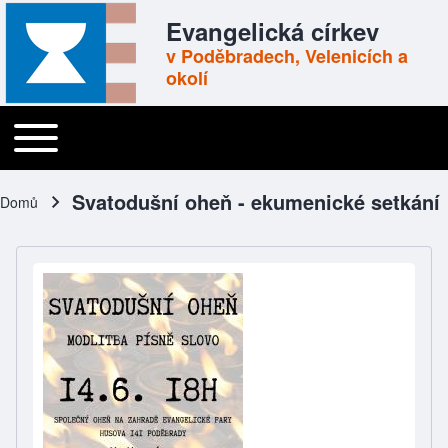
Skip to header
Skip to main navigation
Přejít k hlavnímu obsahu
Skip to footer
Evangelická církev
v Poděbradech, Velenicích a
okolí
Toggle main menu
Main navigation
Svatodušní oheň - ekumenické setkání
Domů
Drobečková navigace