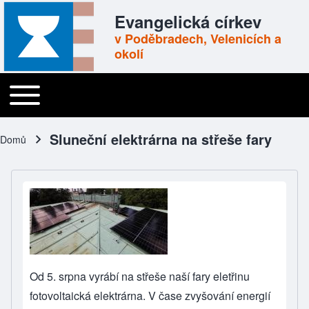
Skip to header
Skip to main navigation
Přejít k hlavnímu obsahu
Skip to footer
Evangelická církev
v Poděbradech, Velenicích a
okolí
Toggle main menu
Main navigation
Sluneční elektrárna na střeše fary
Domů
Drobečková navigace
Od 5. srpna vyrábí na střeše naší fary eletřinu
fotovoltaická elektrárna. V čase zvyšování energií