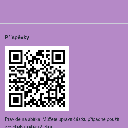
Příspěvky
Pravidelná sbírka. Můžete upravit částku případně použít i
pro platbu saláru či daru.