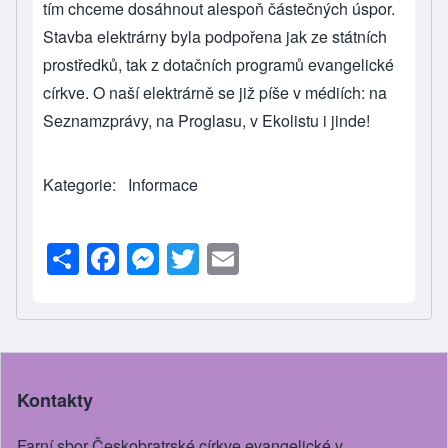
tím chceme dosáhnout alespoň částečných úspor.
Stavba elektrárny byla podpořena jak ze státních
prostředků, tak z dotačních programů evangelické
církve. O naší elektrárně se již píše v médiích: na
Seznamzprávy
, na
Proglasu
, v
Ekolistu
i
jinde
!
Kategorie
Informace
S
F
M
T
E
h
a
e
wi
m
ar
c
ss
tt
ail
e
e
e
er
b
n
Kontakty
o
g
o
er
Farní sbor Českobratrské církve evangelické v