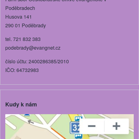
k
Poděbradech
Husova 141
290 01 Poděbrady
tel. 721 832 383
podebrady@evangnet.cz
číslo účtu: 2400286385/2010
IČO: 64732983
Kudy k nám