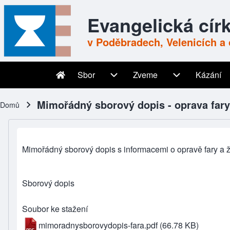
Skip to header
Skip to main navigation
Přejít k hlavnímu obsahu
Skip to footer
Evangelická cír
v Poděbradech, Velenicích a 
Sbor
Zveme
Kázání
Main navigation
Sbor sub-navigation
Zveme sub-nav
Mimořádný sborový dopis - oprava fary
Domů
Drobečková navigace
Mimořádný sborový dopis s informacemi o opravě fary a ž
Sborový dopis
Soubor ke stažení
mimoradnysborovydopis-fara.pdf
(66.78 KB)