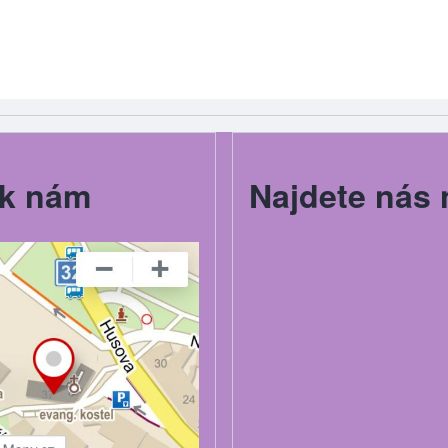
k nám
Najdete nás 