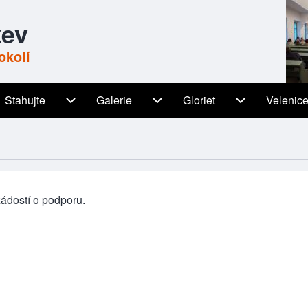
kev
okolí
Stahujte
Galerie
Gloriet
Velenic
igation
Stahujte sub-navigation
Galerie sub-navigation
Gloriet sub-n
ádostí o podporu.