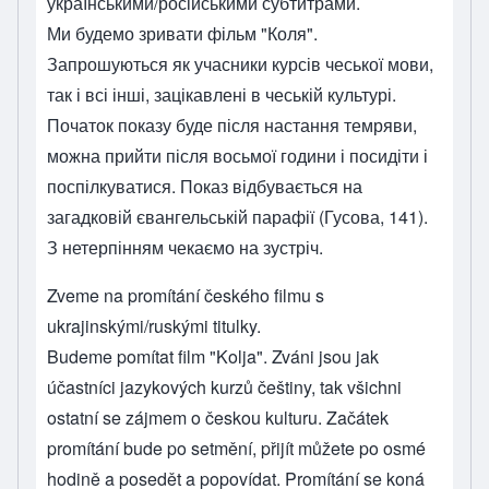
українськими/російськими субтитрами.
Ми будемо зривати фільм "Коля".
Запрошуються як учасники курсів чеської мови,
так і всі інші, зацікавлені в чеській культурі.
Початок показу буде після настання темряви,
можна прийти після восьмої години і посидіти і
поспілкуватися. Показ відбувається на
загадковій євангельській парафії (Гусова, 141).
З нетерпінням чекаємо на зустріч.
Zveme na promítání českého filmu s
ukrajinskými/ruskými titulky.
Budeme pomítat film "Kolja". Zváni jsou jak
účastníci jazykových kurzů češtiny, tak všichni
ostatní se zájmem o českou kulturu. Začátek
promítání bude po setmění, přijít můžete po osmé
hodině a posedět a popovídat. Promítání se koná