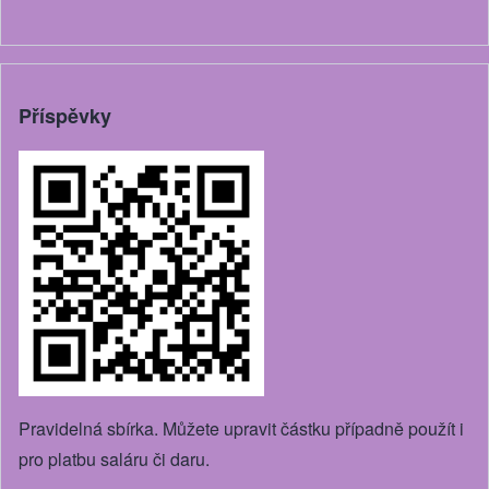
Příspěvky
Pravidelná sbírka. Můžete upravit částku případně použít i
pro platbu saláru či daru.