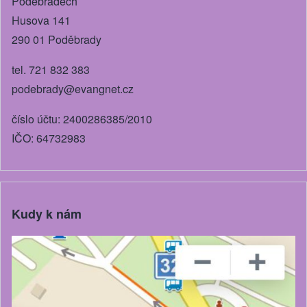
k
Poděbradech
Husova 141
290 01 Poděbrady
tel. 721 832 383
podebrady@evangnet.cz
číslo účtu: 2400286385/2010
IČO: 64732983
Kudy k nám