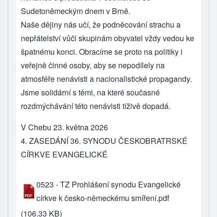
Sudetoněmeckým dnem v Brně.
Naše dějiny nás učí, že podněcování strachu a
nepřátelství vůči skupinám obyvatel vždy vedou ke
špatnému konci. Obracíme se proto na politiky i
veřejně činné osoby, aby se nepodílely na
atmosféře nenávisti a nacionalistické propagandy.
Jsme solidární s těmi, na které současné
rozdmýchávání této nenávisti tíživě dopadá.
V Chebu 23. května 2026
4. ZASEDÁNÍ 36. SYNODU ČESKOBRATRSKÉ
CÍRKVE EVANGELICKÉ
0523 - TZ Prohlášení synodu Evangelické
církve k česko-německému smíření.pdf
(106.33 KB)