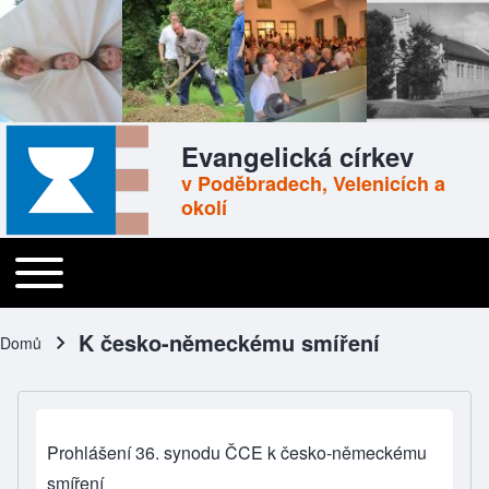
Skip to header
Skip to main navigation
Přejít k hlavnímu obsahu
Skip to footer
Evangelická církev
v Poděbradech, Velenicích a
okolí
Toggle main menu
Main navigation
K česko-německému smíření
Domů
Drobečková navigace
Prohlášení 36. synodu ČCE k česko-německému
smíření