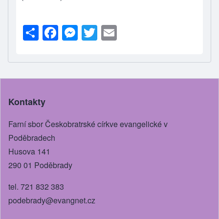
S
F
M
T
E
h
a
e
wi
m
ar
c
ss
tt
ail
e
e
e
er
b
n
Kontakty
o
g
o
er
Farní sbor Českobratrské církve evangelické v
k
Poděbradech
Husova 141
290 01 Poděbrady
tel. 721 832 383
podebrady@evangnet.cz