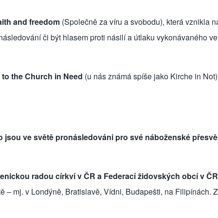
faith and freedom
(Společně za víru a svobodu), která vznikla na
ronásledování či být hlasem proti násilí a útlaku vykonávaného 
 to the Church in Need
(u nás známá spíše jako Kirche in Not)
o jsou ve světě pronásledováni pro své náboženské přesv
nickou radou církví v ČR a Federací židovských obcí v ČR
– mj. v Londýně, Bratislavě, Vídni, Budapešti, na Filipínách. Z