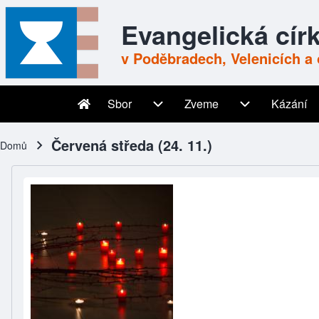
Skip to header
Skip to main navigation
Přejít k hlavnímu obsahu
Skip to footer
Evangelická cír
v Poděbradech, Velenicích a 
Sbor
Zveme
Kázání
Main navigation
Sbor sub-navigation
Zveme sub-nav
Červená středa (24. 11.)
Domů
Drobečková navigace