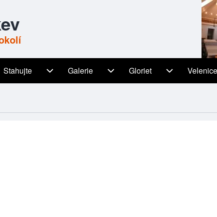
kev
okolí
Stahujte
Galerie
Gloriet
Velenic
igation
Stahujte sub-navigation
Galerie sub-navigation
Gloriet sub-n