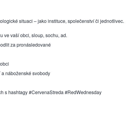
ogické situaci – jako instituce, společenství či jednotlivec.
 ve vaší obci, sloup, sochu, ad.
modlit za pronásledované
 obci
ání a náboženské svobody
sítích s hashtagy #CervenaStreda #RedWednesday