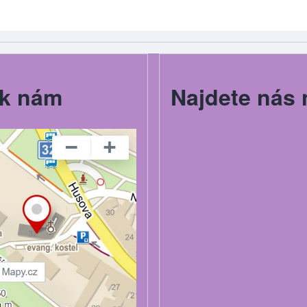
k nám
Najdete nás 