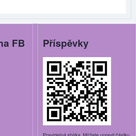
na FB
Příspěvky
Pravidelná sbírka. Můžete upravit částku