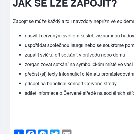
JAK SE LZE ZAPOJIT?
Zapojit se může každý a to i navzdory nepříznivé epidemiol
nasvítit červeným světlem kostel, významnou budovu
uspořádat společnou liturgii nebo se soukromě po
zapálit svíčku při setkání, v průvodu nebo doma
zorganizovat setkání na symbolickém místě ve vaší
přečíst (si) texty informující o tématu pronásledov
přispět na
benefiční koncert
Červené středy
sdílet informace o Červené středě na sociálních 
S
F
M
T
E