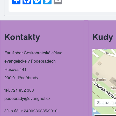
h
a
e
wi
m
ar
c
ss
tt
ail
e
e
e
er
b
n
Kontakty
Kudy 
o
g
o
er
Farní sbor Českobratrské církve
k
evangelické v Poděbradech
Husova 141
290 01 Poděbrady
tel. 721 832 383
podebrady@evangnet.cz
číslo účtu: 2400286385/2010