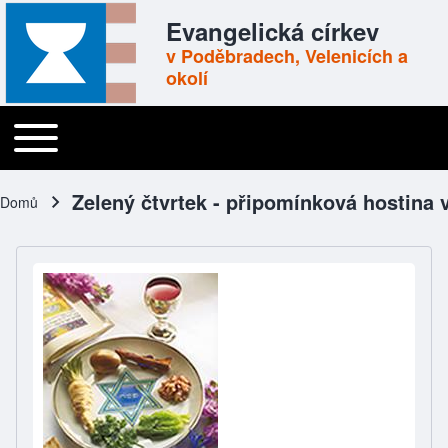
Skip to header
Skip to main navigation
Přejít k hlavnímu obsahu
Skip to footer
Evangelická církev
v Poděbradech, Velenicích a
okolí
Toggle main menu
Main navigation
Zelený čtvrtek - připomínková hostina 
Domů
Drobečková navigace