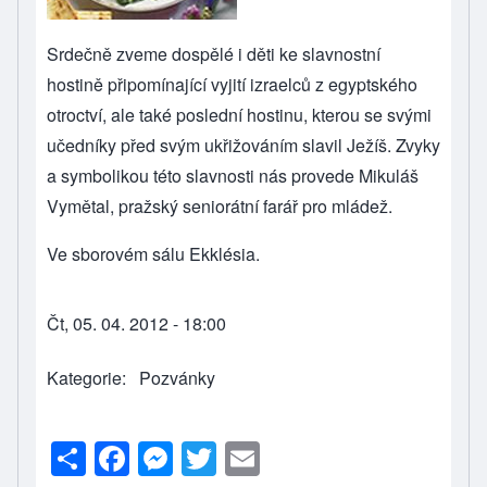
Srdečně zveme dospělé i děti ke slavnostní
hostině připomínající vyjití izraelců z egyptského
otroctví, ale také poslední hostinu, kterou se svými
učedníky před svým ukřižováním slavil Ježíš. Zvyky
a symbolikou této slavnosti nás provede Mikuláš
Vymětal, pražský seniorátní farář pro mládež.
Ve sborovém sálu Ekklésia.
Čt, 05. 04. 2012 - 18:00
Kategorie
Pozvánky
S
F
M
T
E