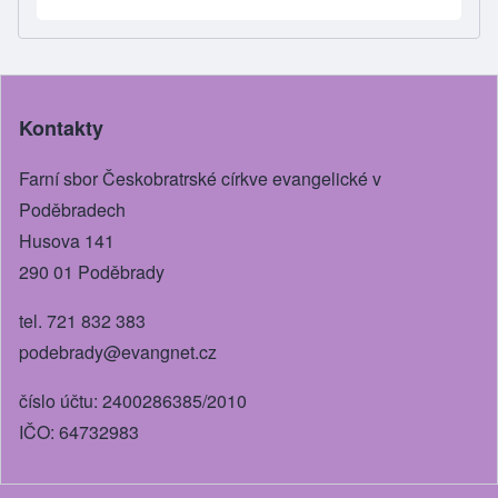
h
a
e
wi
m
ar
c
ss
tt
ail
e
e
e
er
b
n
Kontakty
o
g
o
er
Farní sbor Českobratrské církve evangelické v
k
Poděbradech
Husova 141
290 01 Poděbrady
tel. 721 832 383
podebrady@evangnet.cz
číslo účtu: 2400286385/2010
IČO: 64732983