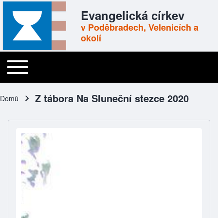
Skip to header
Skip to main navigation
Přejít k hlavnímu obsahu
Skip to footer
Evangelická církev
v Poděbradech, Velenicích a
okolí
Toggle main menu
Main navigation
Z tábora Na Sluneční stezce 2020
Domů
Drobečková navigace