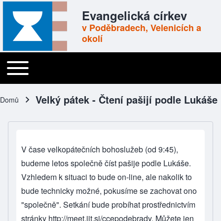
Skip to header
Skip to main navigation
Přejít k hlavnímu obsahu
Skip to footer
Evangelická církev
v Poděbradech, Velenicích a
okolí
Toggle main menu
Main navigation
Velký pátek - Čtení pašijí podle Lukáše
Domů
Drobečková navigace
V čase velkopátečních bohoslužeb (od 9:45),
budeme letos společně číst pašije podle Lukáše.
Vzhledem k situaci to bude on-line, ale nakolik to
bude technicky možné, pokusíme se zachovat ono
"společně". Setkání bude probíhat prostřednictvím
stránky
http://meet.jit.si/ccepodebrady
. Můžete jen