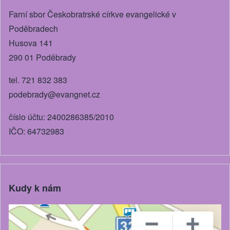
o
er
Farní sbor Českobratrské církve evangelické v
k
Poděbradech
Husova 141
290 01 Poděbrady
tel. 721 832 383
podebrady@evangnet.cz
číslo účtu: 2400286385/2010
IČO: 64732983
Kudy k nám