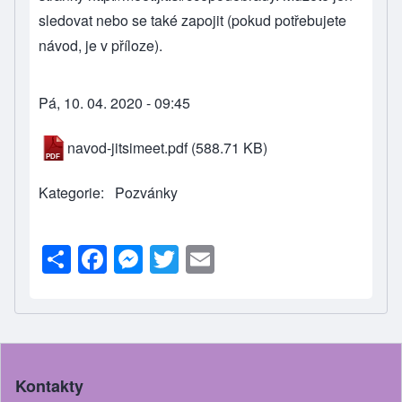
sledovat nebo se také zapojit (pokud potřebujete
návod, je v příloze).
Pá, 10. 04. 2020 - 09:45
navod-jitsimeet.pdf
(588.71 KB)
Kategorie
Pozvánky
S
F
M
T
E
h
a
e
wi
m
ar
c
ss
tt
ail
e
e
e
er
b
n
Kontakty
o
g