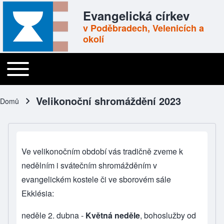
Skip to header
Skip to main navigation
Přejít k hlavnímu obsahu
Skip to footer
Evangelická církev
v Poděbradech, Velenicích a
okolí
Toggle main menu
Main navigation
Velikonoční shromáždění 2023
Domů
Drobečková navigace
Ve velikonočním období vás tradičně zveme k
nedělním i svátečním shromážděním v
evangelickém kostele či ve sborovém sále
Ekklésia:
neděle 2. dubna -
Květná neděle
, bohoslužby od