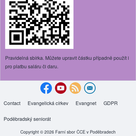
Pravidelná sbírka. Můžete upravit částku případně použít i
pro platbu saláru či daru.
Contact
Evangelická církev
(opens in new tab)
Evangnet
(opens in new tab)
GDPR
Footer menu
Poděbradský seniorát
(opens in new tab)
Copyright © 2026 Farní sbor ČCE v Poděbradech