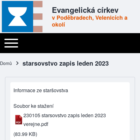
Skip to header
Skip to main navigation
Přejít k hlavnímu obsahu
Skip to footer
Evangelická církev
v Poděbradech, Velenicích a
okolí
Toggle main menu
Main navigation
starsovstvo zapis leden 2023
Domů
Drobečková navigace
Informace ze staršovstva
Soubor ke stažení
230105 starsovstvo zapis leden 2023
verejne.pdf
(83.99 KB)