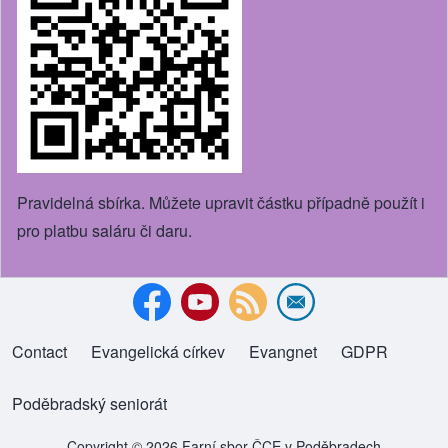
Pravidelná sbírka. Můžete upravit částku případně použít i
pro platbu saláru či daru.
Contact
Evangelická církev
(opens in new tab)
Evangnet
(opens in new tab)
GDPR
Footer menu
Poděbradský seniorát
(opens in new tab)
Copyright © 2026 Farní sbor ČCE v Poděbradech