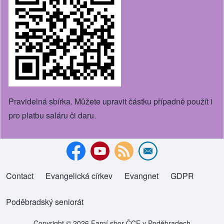
Pravidelná sbírka. Můžete upravit částku případně použít i
pro platbu saláru či daru.
Contact
Evangelická církev
(opens in new tab)
Evangnet
(opens in new tab)
GDPR
Footer menu
Poděbradský seniorát
(opens in new tab)
Copyright © 2026 Farní sbor ČCE v Poděbradech