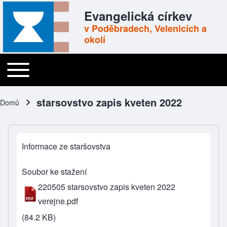
Skip to header
Skip to main navigation
Přejít k hlavnímu obsahu
Skip to footer
Evangelická církev
v Poděbradech, Velenicích a
okolí
Toggle main menu
Main navigation
starsovstvo zapis kveten 2022
Domů
Drobečková navigace
Informace ze staršovstva
Soubor ke stažení
220505 starsovstvo zapis kveten 2022
verejne.pdf
(84.2 KB)