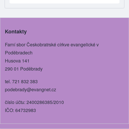
ar
c
ss
tt
ail
e
e
e
er
b
n
Kontakty
o
g
o
er
Farní sbor Českobratrské církve evangelické v
k
Poděbradech
Husova 141
290 01 Poděbrady
tel. 721 832 383
podebrady@evangnet.cz
číslo účtu: 2400286385/2010
IČO: 64732983