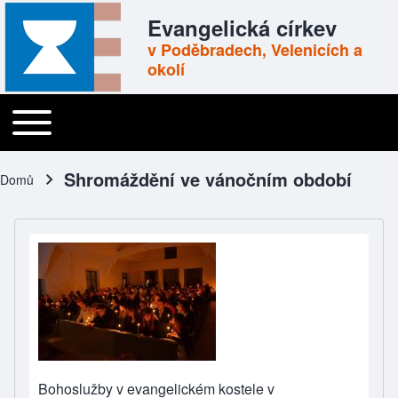
Skip to header
Skip to main navigation
Přejít k hlavnímu obsahu
Skip to footer
Evangelická církev
v Poděbradech, Velenicích a
okolí
Toggle main menu
Main navigation
Shromáždění ve vánočním období
Domů
Drobečková navigace
Bohoslužby v evangelickém kostele v