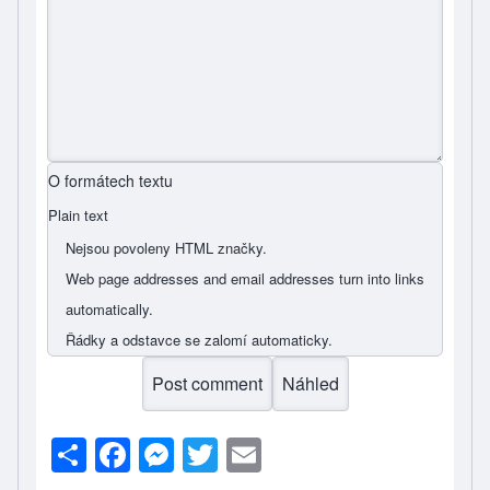
O formátech textu
Plain text
Nejsou povoleny HTML značky.
Web page addresses and email addresses turn into links
automatically.
Řádky a odstavce se zalomí automaticky.
S
F
M
T
E
h
a
e
wi
m