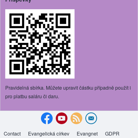
Pravidelná sbírka. Můžete upravit částku případně použít i
pro platbu saláru či daru.
Contact
Evangelická církev
(opens in new tab)
Evangnet
(opens in new tab)
GDPR
Footer menu