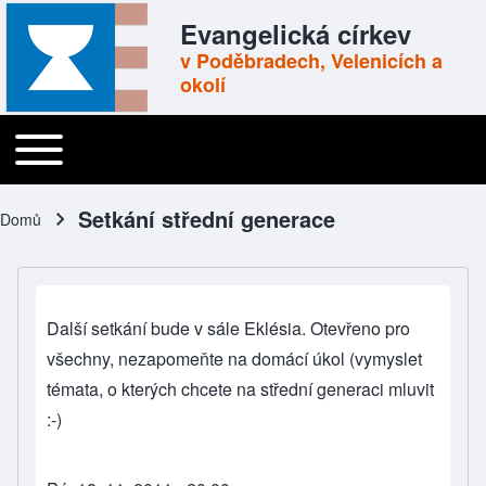
Skip to header
Skip to main navigation
Přejít k hlavnímu obsahu
Skip to footer
Evangelická církev
v Poděbradech, Velenicích a
okolí
Toggle main menu
Main navigation
Setkání střední generace
Domů
Drobečková navigace
Další setkání bude v sále Eklésia. Otevřeno pro
všechny, nezapomeňte na domácí úkol (vymyslet
témata, o kterých chcete na střední generaci mluvit
:-)