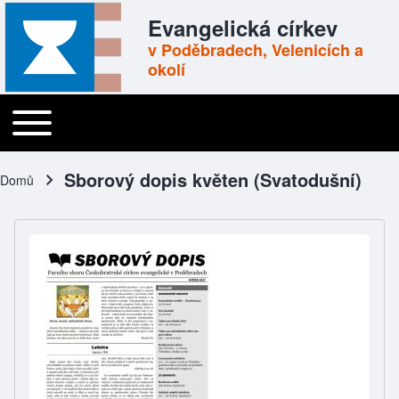
Skip to header
Skip to main navigation
Přejít k hlavnímu obsahu
Skip to footer
Evangelická církev
v Poděbradech, Velenicích a
okolí
Toggle main menu
Main navigation
Sborový dopis květen (Svatodušní)
Domů
Drobečková navigace