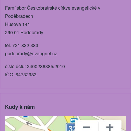
o
er
Farní sbor Českobratrské církve evangelické v
k
Poděbradech
Husova 141
290 01 Poděbrady
tel. 721 832 383
podebrady@evangnet.cz
číslo účtu: 2400286385/2010
IČO: 64732983
Kudy k nám