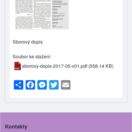
Sborový dopis
Soubor ke stažení
sborovy-dopis-2017-05-v01.pdf
(558.14 KB)
S
F
M
T
E
h
a
e
wi
m
ar
c
ss
tt
ail
e
e
e
er
b
n
Kontakty
o
g