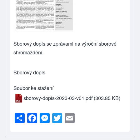
Sborový dopis se zprávami na výroční sborové
shromáždění.
Sborový dopis
Soubor ke stažení
sborovy-dopis-2023-03-v01.pdf
(303.85 KB)
S
F
M
T
E
h
a
e
wi
m
ar
c
ss
tt
ail