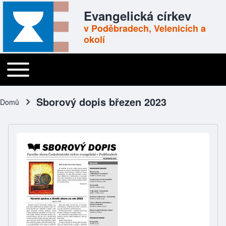
Skip to header
Skip to main navigation
Přejít k hlavnímu obsahu
Skip to footer
Evangelická církev
v Poděbradech, Velenicích a
okolí
Toggle main menu
Main navigation
Sborový dopis březen 2023
Domů
Drobečková navigace