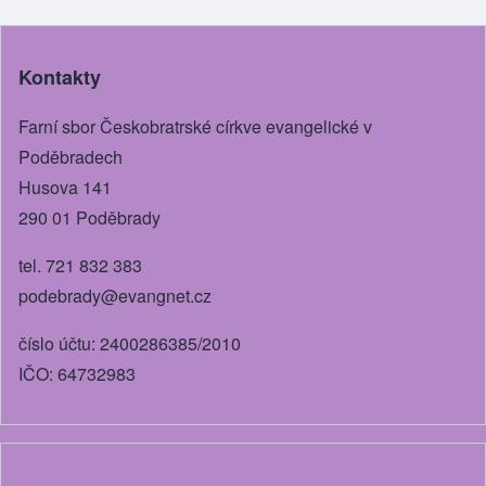
e
e
e
er
b
n
Kontakty
o
g
o
er
Farní sbor Českobratrské církve evangelické v
k
Poděbradech
Husova 141
290 01 Poděbrady
tel. 721 832 383
podebrady@evangnet.cz
číslo účtu: 2400286385/2010
IČO: 64732983