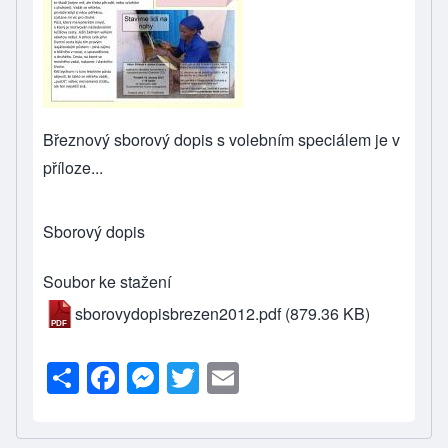
Březnový sborový dopis s volebním speciálem je v
příloze...
Sborový dopis
Soubor ke stažení
sborovydopisbrezen2012.pdf
(879.36 KB)
S
F
M
T
E
h
a
e
wi
m
ar
c
ss
tt
ail