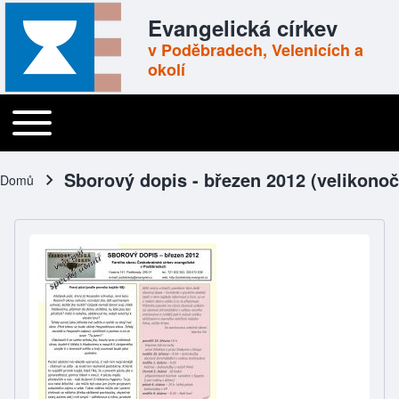
Skip to header
Skip to main navigation
Přejít k hlavnímu obsahu
Skip to footer
Evangelická církev
v Poděbradech, Velenicích a
okolí
Toggle main menu
Main navigation
Sborový dopis - březen 2012 (velikono
Domů
Drobečková navigace