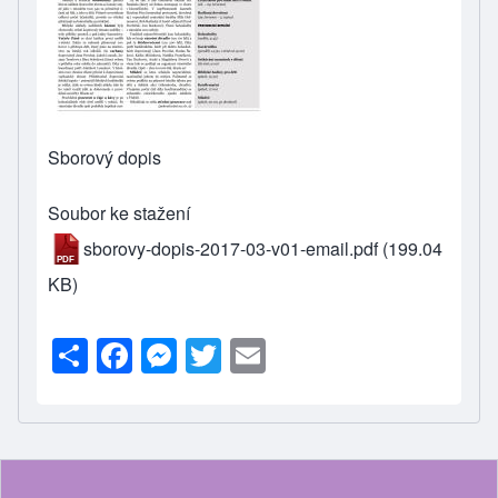
Sborový dopis
Soubor ke stažení
sborovy-dopis-2017-03-v01-email.pdf
(199.04
KB)
S
F
M
T
E
h
a
e
wi
m
ar
c
ss
tt
ail
e
e
e
er
b
n