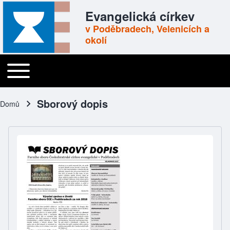
Skip to header
Skip to main navigation
Přejít k hlavnímu obsahu
Skip to footer
Evangelická církev
v Poděbradech, Velenicích a
okolí
Toggle main menu
Main navigation
Sborový dopis
Domů
Drobečková navigace