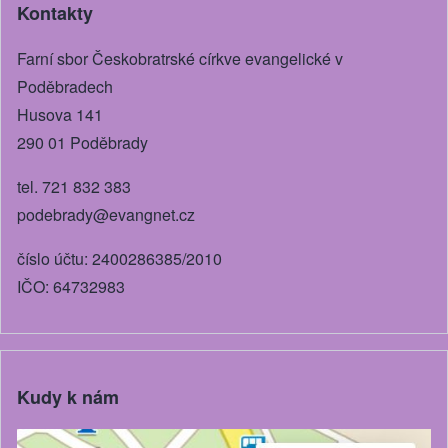
Kontakty
o
g
o
er
Farní sbor Českobratrské církve evangelické v
k
Poděbradech
Husova 141
290 01 Poděbrady
tel. 721 832 383
podebrady@evangnet.cz
číslo účtu: 2400286385/2010
IČO: 64732983
Kudy k nám