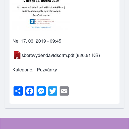
Ne, 17. 03. 2019 - 09:45
sborovydendavidsorm.pdf
(620.51 KB)
Kategorie
Pozvánky
S
F
M
T
E
h
a
e
wi
m
ar
c
ss
tt
ail
e
e
e
er
b
n