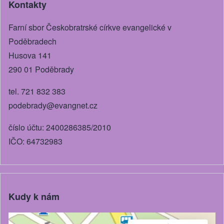
Kontakty
o
g
o
er
Farní sbor Českobratrské církve evangelické v
k
Poděbradech
Husova 141
290 01 Poděbrady
tel. 721 832 383
podebrady@evangnet.cz
číslo účtu: 2400286385/2010
IČO: 64732983
Kudy k nám