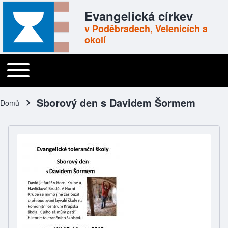
Skip to header
Skip to main navigation
Přejít k hlavnímu obsahu
Skip to footer
Evangelická církev
v Poděbradech, Velenicích a
okolí
Toggle main menu
Main navigation
Sborový den s Davidem Šormem
Domů
Drobečková navigace