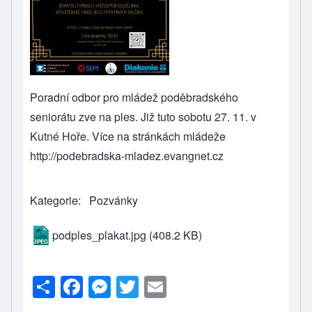
Poradní odbor pro mládež poděbradského
seniorátu zve na ples. Již tuto sobotu 27. 11. v
Kutné Hoře. Více na stránkách mládeže
http://podebradska-mladez.evangnet.cz
Kategorie
Pozvánky
podples_plakat.jpg
(408.2 KB)
S
F
M
T
E
h
a
e
wi
m