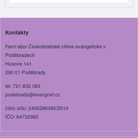
ar
c
ss
tt
ail
e
e
e
er
b
n
Kontakty
o
g
o
er
Farní sbor Českobratrské církve evangelické v
k
Poděbradech
Husova 141
290 01 Poděbrady
tel. 721 832 383
podebrady@evangnet.cz
číslo účtu: 2400286385/2010
IČO: 64732983