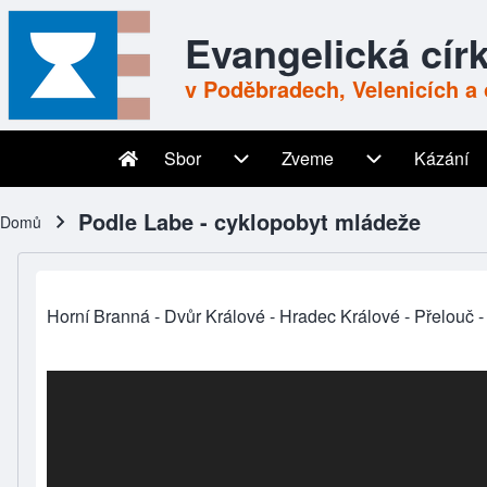
Skip to header
Skip to main navigation
Přejít k hlavnímu obsahu
Skip to footer
Evangelická cír
v Poděbradech, Velenicích a 
Sbor
Zveme
Kázání
Main navigation
Sbor sub-navigation
Zveme sub-nav
Podle Labe - cyklopobyt mládeže
Domů
Drobečková navigace
Horní Branná - Dvůr Králové - Hradec Králové - Přelouč 