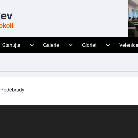
kev
okolí
Stahujte
Galerie
Gloriet
Velenic
igation
Stahujte sub-navigation
Galerie sub-navigation
Gloriet sub-n
- Poděbrady