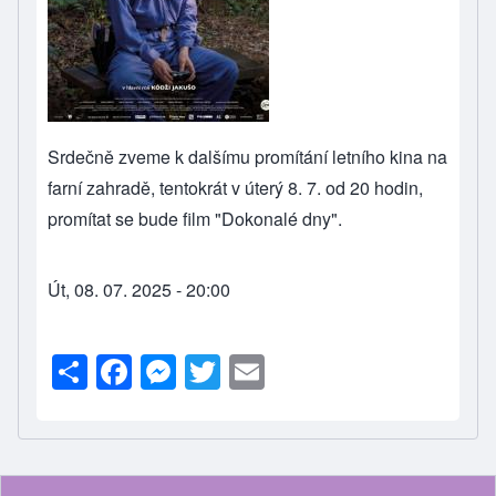
Srdečně zveme k dalšímu promítání letního kina na
farní zahradě, tentokrát v úterý 8. 7. od 20 hodin,
promítat se bude film "Dokonalé dny".
Út, 08. 07. 2025 - 20:00
S
F
M
T
E
h
a
e
wi
m
ar
c
ss
tt
ail
e
e
e
er