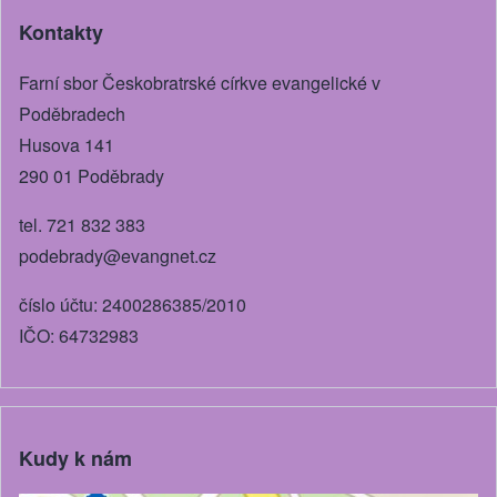
b
n
Kontakty
o
g
o
er
Farní sbor Českobratrské církve evangelické v
k
Poděbradech
Husova 141
290 01 Poděbrady
tel. 721 832 383
podebrady@evangnet.cz
číslo účtu: 2400286385/2010
IČO: 64732983
Kudy k nám