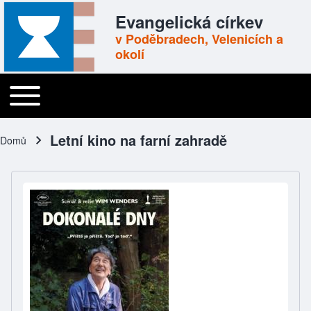
Skip to header
Skip to main navigation
Přejít k hlavnímu obsahu
Skip to footer
Evangelická církev
v Poděbradech, Velenicích a
okolí
Toggle main menu
Main navigation
Letní kino na farní zahradě
Domů
Drobečková navigace