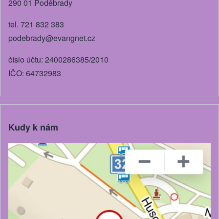
290 01 Poděbrady
tel. 721 832 383
podebrady@evangnet.cz
číslo účtu: 2400286385/2010
IČO: 64732983
Kudy k nám