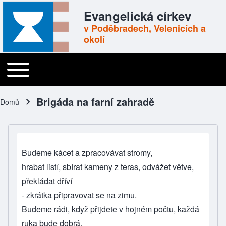
Skip to header
Skip to main navigation
Přejít k hlavnímu obsahu
Skip to footer
Evangelická církev
v Poděbradech, Velenicích a
okolí
Toggle main menu
Main navigation
Brigáda na farní zahradě
Domů
Drobečková navigace
Budeme kácet a zpracovávat stromy,
hrabat listí, sbírat kameny z teras, odvážet větve,
překládat dříví
- zkrátka připravovat se na zimu.
Budeme rádi, když přijdete v hojném počtu, každá
ruka bude dobrá.