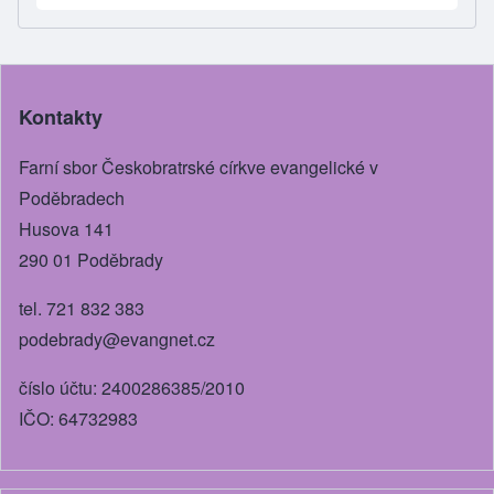
ar
c
ss
tt
ail
e
e
e
er
b
n
Kontakty
o
g
o
er
Farní sbor Českobratrské církve evangelické v
k
Poděbradech
Husova 141
290 01 Poděbrady
tel. 721 832 383
podebrady@evangnet.cz
číslo účtu: 2400286385/2010
IČO: 64732983