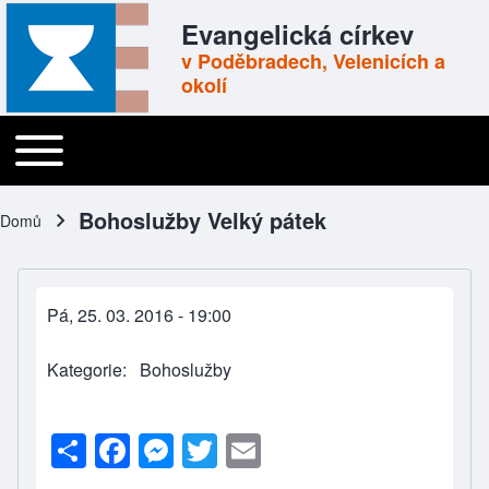
Skip to header
Skip to main navigation
Přejít k hlavnímu obsahu
Skip to footer
Evangelická církev
v Poděbradech, Velenicích a
okolí
Toggle main menu
Main navigation
Bohoslužby Velký pátek
Domů
Drobečková navigace
Pá, 25. 03. 2016 - 19:00
Kategorie
Bohoslužby
S
F
M
T
E
h
a
e
wi
m