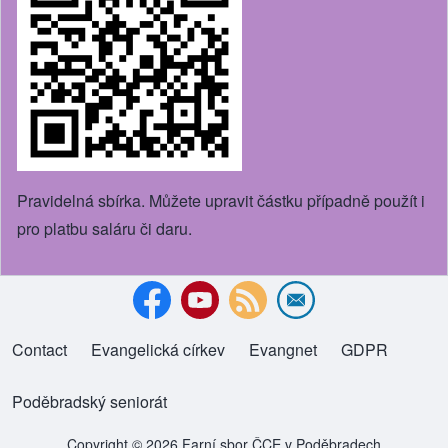
Pravidelná sbírka. Můžete upravit částku případně použít i
pro platbu saláru či daru.
Contact
Evangelická církev
(opens in new tab)
Evangnet
(opens in new tab)
GDPR
Footer menu
Poděbradský seniorát
(opens in new tab)
Copyright © 2026 Farní sbor ČCE v Poděbradech