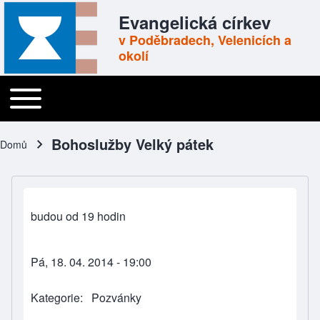
Skip to header
Skip to main navigation
Přejít k hlavnímu obsahu
Skip to footer
Evangelická církev
v Poděbradech, Velenicích a
okolí
Toggle main menu
Main navigation
Bohoslužby Velký pátek
Domů
Drobečková navigace
budou od 19 hodin
Pá, 18. 04. 2014 - 19:00
Kategorie
Pozvánky