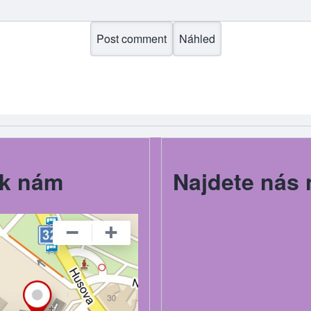
k nám
Najdete nás 