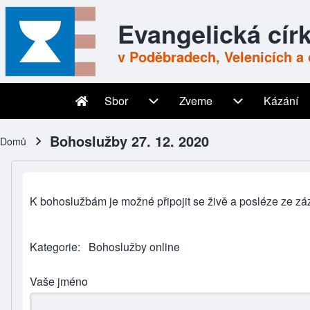
Skip to header
Skip to main navigation
Přejít k hlavnímu obsahu
Skip to footer
Evangelická cír
v Poděbradech, Velenicích a 
Sbor
Zveme
Kázání
Main navigation
Sbor sub-navigation
Zveme sub-nav
Bohoslužby 27. 12. 2020
Domů
Drobečková navigace
K bohoslužbám je možné připojit se živě a posléze ze z
Kategorie
Bohoslužby online
Vaše jméno