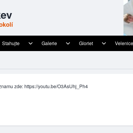
kev
okolí
Stahujte
Galerie
Gloriet
Velenic
igation
Stahujte sub-navigation
Galerie sub-navigation
Gloriet sub-n
áznamu zde:
https://youtu.be/O3AsUhj_Ph4