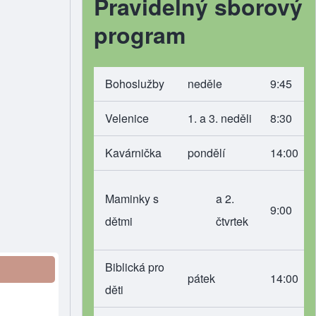
Pravidelný sborový
program
Bohoslužby
neděle
9:45
Velenice
1. a 3. neděli
8:30
Kavárnička
pondělí
14:00
Maminky s
a 2.
9:00
dětmi
čtvrtek
Biblická pro
pátek
14:00
děti