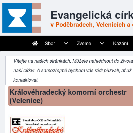
Skip to header
Skip to main navigation
Přejít k hlavnímu obsahu
Skip to footer
Evangelická cír
v Poděbradech, Velenicích a 
Sbor
Zveme
Kázání
Main navigation
Sbor sub-navigation
Zveme sub-nav
Vítejte na našich stránkách. Můžete nahlédnout do života
naší církvi. A samozřejmě bychom vás rádi přizvali, ať u
kontaktovat
.
Královéhradecký komorní orchestr
(Velenice)