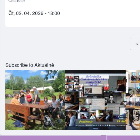
Číst dále
about Čtení pašijí a sederová večeře
Čt, 02. 04. 2026 - 18:00
Př
‹‹
Subscribe to Aktuálně