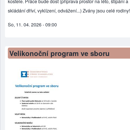
kostele. Práce bude dost (příprava prostor na léto, štípání a
skládání dříví, vyklízení, odvážení...) Zvány jsou celé rodiny!
So, 11. 04. 2026 - 09:00
Velikonoční program ve sboru