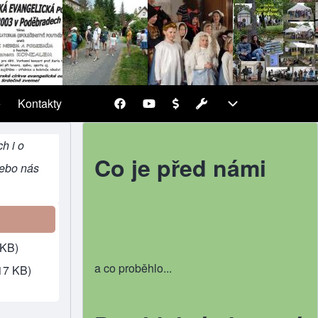
Pracovní
Pracovní
e
Kontakty
(opens in new tab)
sub-navigation
avigation
h i o
Co je před námi
nebo nás
 KB)
a co proběhlo...
17 KB)