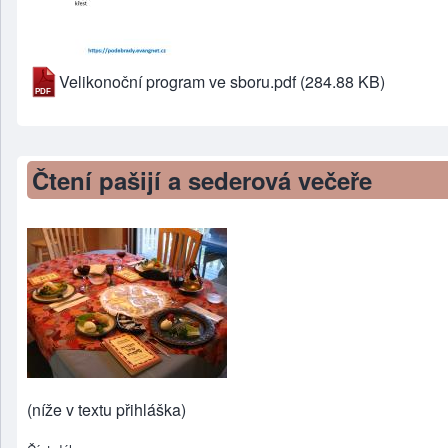
Velikonoční program ve sboru.pdf
(284.88 KB)
Čtení pašijí a sederová večeře
(níže v textu přihláška)