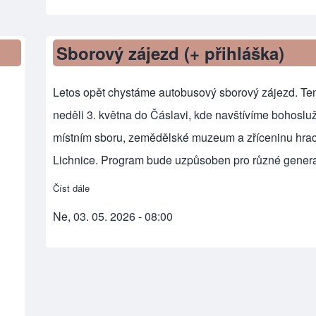
Sborový zájezd (+ přihláška)
Letos opět chystáme autobusový sborový zájezd. Ten
neděli 3. května do Čáslavi, kde navštívíme bohoslu
místním sboru, zemědělské muzeum a zříceninu hra
Lichnice. Program bude uzpůsoben pro různé gener
Číst dále
about Sborový zájezd (+ přihláška)
Ne, 03. 05. 2026 - 08:00