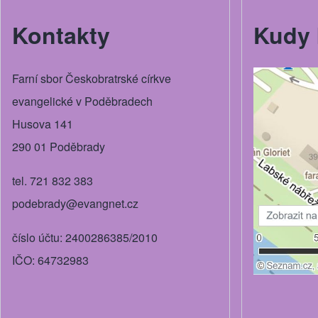
Kontakty
Kudy 
Farní sbor Českobratrské církve
evangelické v Poděbradech
Husova 141
290 01 Poděbrady
tel. 721 832 383
podebrady@evangnet.cz
číslo účtu: 2400286385/2010
IČO: 64732983