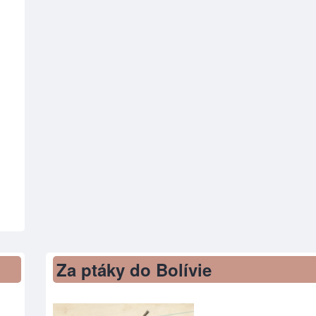
Za ptáky do Bolívie