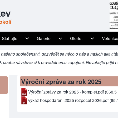
kev
okolí
Stahujte
Galerie
Gloriet
Velenic
igation
Stahujte sub-navigation
Galerie sub-navigation
Gloriet sub-n
 našeho společenství, dozvědět se něco o nás a našich aktivitác
ž k pouhé návštěvě či k pravidelnému zapojení. Neváhejte přijít 
Výroční zpráva za rok 2025
Výroční zprávy za rok 2025 - komplet.pdf
(368.5
výkaz hospodaření 2025 rozpočet 2026.pdf
(85.