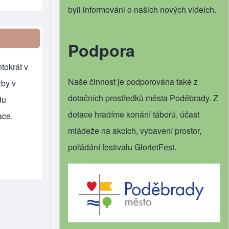
byli informováni o našich nových videích.
Podpora
tokrát v
Naše činnost je podporována také z
žby v
dotačních prostředků města Poděbrady. Z
du
dotace hradíme konání táborů, účast
ace.
mládeže na akcích, vybavení prostor,
pořádání festivalu GlorietFest.