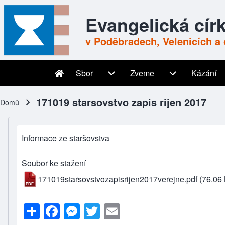
Skip to header
Skip to main navigation
Přejít k hlavnímu obsahu
Skip to footer
Evangelická cír
v Poděbradech, Velenicích a 
Sbor
Zveme
Kázání
Main navigation
Sbor sub-navigation
Zveme sub-nav
171019 starsovstvo zapis rijen 2017
Domů
Drobečková navigace
Informace ze staršovstva
Soubor ke stažení
171019starsovstvozapisrijen2017verejne.pdf
(76.06
S
F
M
T
E
h
a
e
wi
m