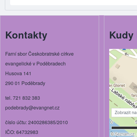
ar
c
ss
tt
ail
e
e
e
er
b
n
Kontakty
Kudy 
o
g
o
er
Farní sbor Českobratrské církve
k
evangelické v Poděbradech
Husova 141
290 01 Poděbrady
tel. 721 832 383
podebrady@evangnet.cz
číslo účtu: 2400286385/2010
IČO: 64732983