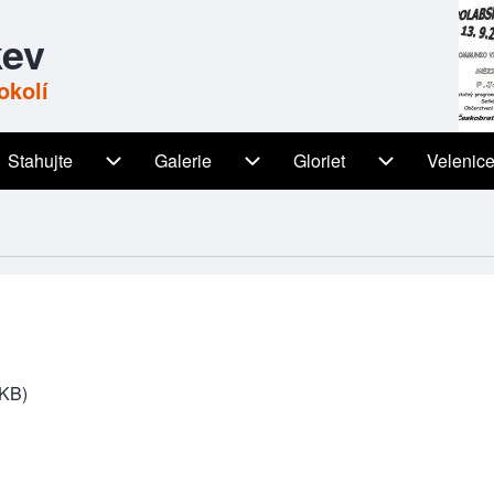
kev
okolí
Stahujte
Galerie
Gloriet
Velenic
igation
Stahujte sub-navigation
Galerie sub-navigation
Gloriet sub-n
 KB)